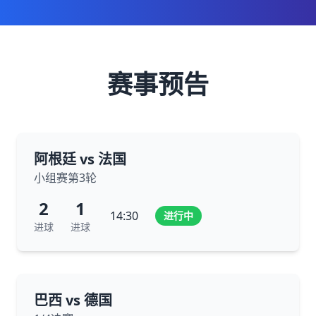
赛事预告
阿根廷 vs 法国
小组赛第3轮
2
1
14:30
进行中
进球
进球
巴西 vs 德国