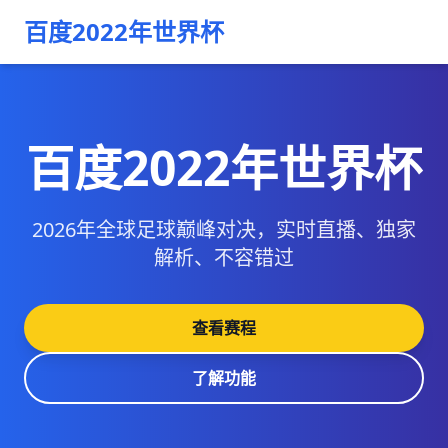
百度2022年世界杯
百度2022年世界杯
2026年全球足球巅峰对决，实时直播、独家
解析、不容错过
查看赛程
了解功能