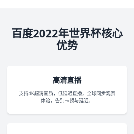
百度2022年世界杯核心
优势
高清直播
支持4K超清画质，低延迟直播，全球同步观赛
体验，告别卡顿与延迟。