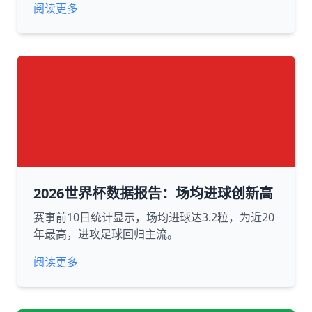
阅读更多
2026世界杯数据报告：场均进球创新高
赛事前10日统计显示，场均进球达3.2粒，为近20
年最高，进攻足球回归主流。
阅读更多