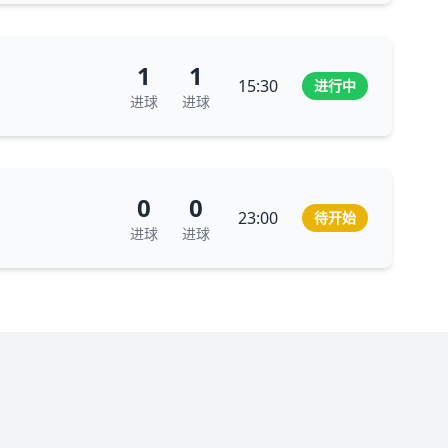
1
1
15:30
进行中
进球
进球
0
0
23:00
待开始
进球
进球