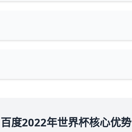
百度2022年世界杯核心优势