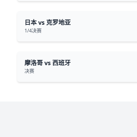
日本 vs 克罗地亚
1/4决赛
摩洛哥 vs 西班牙
决赛