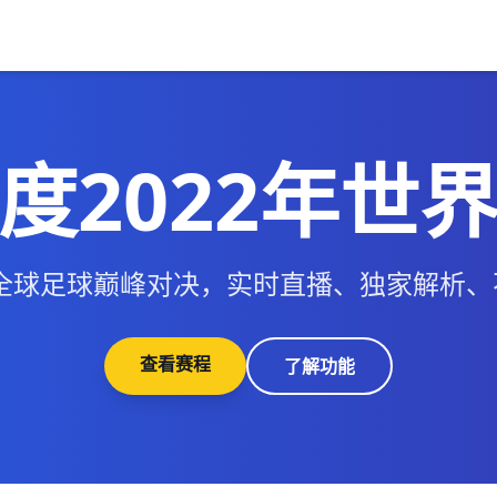
度2022年世
年全球足球巅峰对决，实时直播、独家解析
查看赛程
了解功能