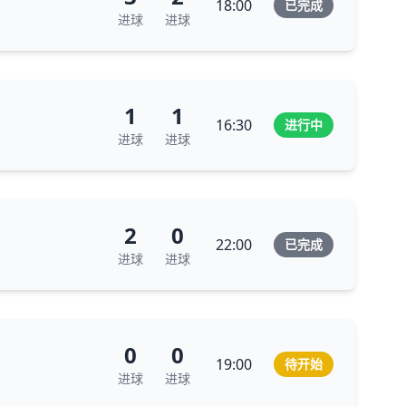
18:00
已完成
进球
进球
1
1
16:30
进行中
进球
进球
2
0
22:00
已完成
进球
进球
0
0
19:00
待开始
进球
进球