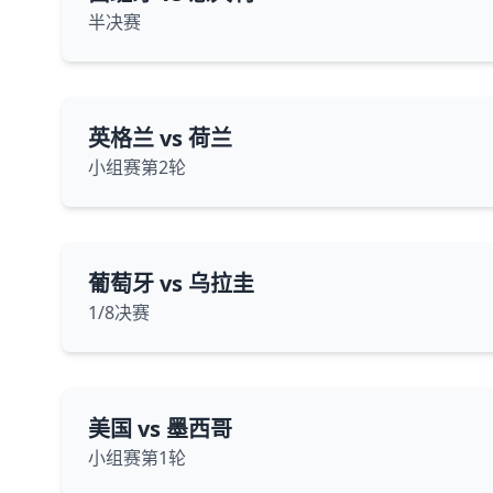
半决赛
英格兰 vs 荷兰
小组赛第2轮
葡萄牙 vs 乌拉圭
1/8决赛
美国 vs 墨西哥
小组赛第1轮