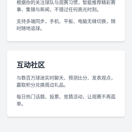
根据你的关注球队与观赛习惯，智能推荐精彩赛
事、集锦与新闻，不错过任何高光时刻。
支持多端同步，手机、平板、电脑无缝切换，随
时随地追球。
互动社区
与数百万球迷实时聊天、预测比分、发表观点，
赢取积分兑换周边礼品。
每日热门话题、投票、竞猜活动，让观赛不再孤
单。