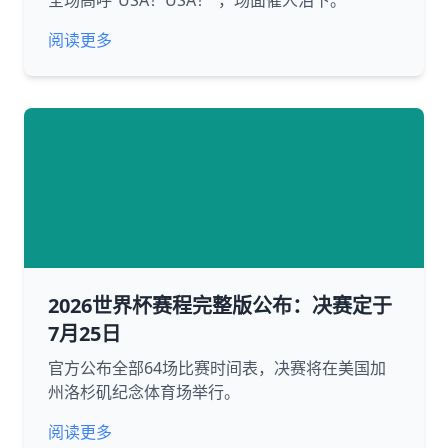
全场高呼“USA！USA！”，场面催人泪下。
阅读更多
2026世界杯赛程完整版公布：决赛定于
7月25日
官方公布全部64场比赛时间表，决赛将在美国加
州洛杉矶纪念体育场举行。
阅读更多