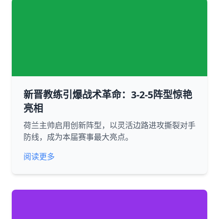
新晋教练引爆战术革命：3-2-5阵型惊艳
亮相
荷兰主帅启用创新阵型，以灵活边路进攻撕裂对手
防线，成为本届赛事最大亮点。
阅读更多