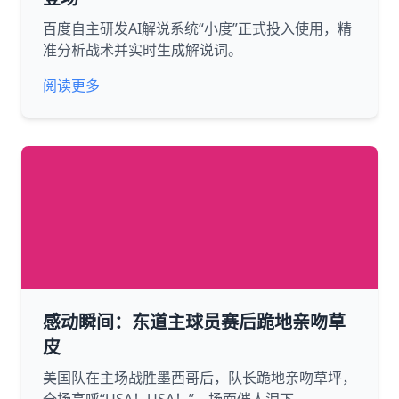
百度自主研发AI解说系统“小度”正式投入使用，精
准分析战术并实时生成解说词。
阅读更多
感动瞬间：东道主球员赛后跪地亲吻草
皮
美国队在主场战胜墨西哥后，队长跪地亲吻草坪，