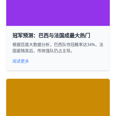
冠军预测：巴西与法国成最大热门
根据百度大数据分析，巴西队夺冠概率达34%，法
国紧随其后，传统强队仍占主导。
阅读更多