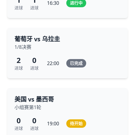
16:30
进行中
进球
进球
葡萄牙 vs 乌拉圭
1/8决赛
2
0
22:00
已完成
进球
进球
美国 vs 墨西哥
小组赛第1轮
0
0
19:00
待开始
进球
进球