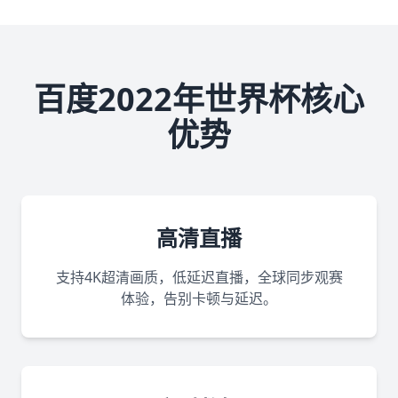
百度2022年世界杯核心
优势
高清直播
支持4K超清画质，低延迟直播，全球同步观赛
体验，告别卡顿与延迟。