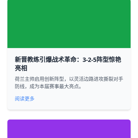
新晋教练引爆战术革命：3-2-5阵型惊艳
亮相
荷兰主帅启用创新阵型，以灵活边路进攻撕裂对手
防线，成为本届赛事最大亮点。
阅读更多