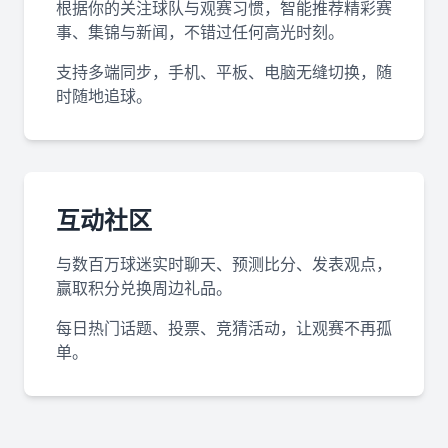
根据你的关注球队与观赛习惯，智能推荐精彩赛
事、集锦与新闻，不错过任何高光时刻。
支持多端同步，手机、平板、电脑无缝切换，随
时随地追球。
互动社区
与数百万球迷实时聊天、预测比分、发表观点，
赢取积分兑换周边礼品。
每日热门话题、投票、竞猜活动，让观赛不再孤
单。