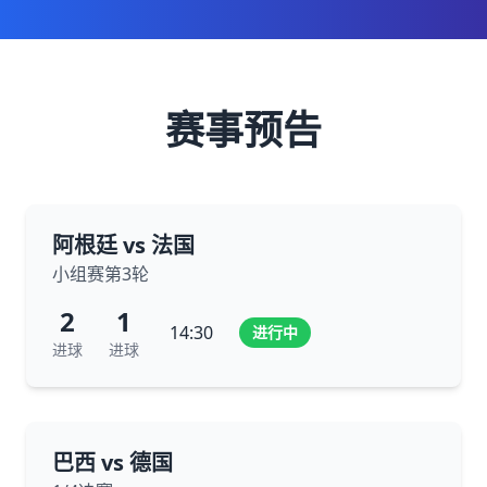
赛事预告
阿根廷 vs 法国
小组赛第3轮
2
1
14:30
进行中
进球
进球
巴西 vs 德国