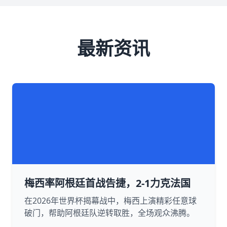
最新资讯
梅西率阿根廷首战告捷，2-1力克法国
在2026年世界杯揭幕战中，梅西上演精彩任意球
破门，帮助阿根廷队逆转取胜，全场观众沸腾。