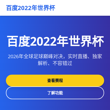
百度2022年世界杯
百度2022年世界杯
2026年全球足球巅峰对决，实时直播、独家
解析、不容错过
查看赛程
了解功能