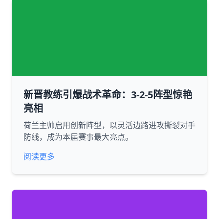
新晋教练引爆战术革命：3-2-5阵型惊艳
亮相
荷兰主帅启用创新阵型，以灵活边路进攻撕裂对手
防线，成为本届赛事最大亮点。
阅读更多