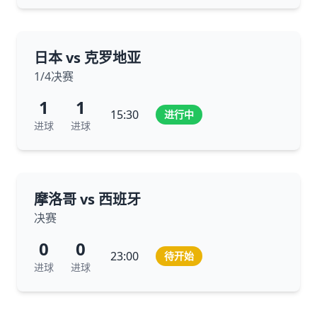
日本 vs 克罗地亚
1/4决赛
1
1
15:30
进行中
进球
进球
摩洛哥 vs 西班牙
决赛
0
0
23:00
待开始
进球
进球