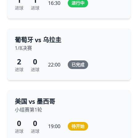
16:30
进行中
进球
进球
葡萄牙 vs 乌拉圭
1/8决赛
2
0
22:00
已完成
进球
进球
美国 vs 墨西哥
小组赛第1轮
0
0
19:00
待开始
进球
进球