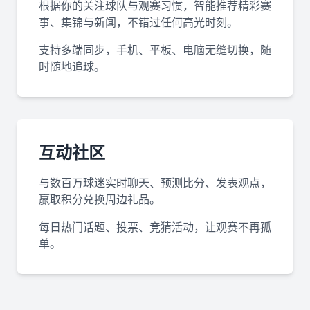
根据你的关注球队与观赛习惯，智能推荐精彩赛
事、集锦与新闻，不错过任何高光时刻。
支持多端同步，手机、平板、电脑无缝切换，随
时随地追球。
互动社区
与数百万球迷实时聊天、预测比分、发表观点，
赢取积分兑换周边礼品。
每日热门话题、投票、竞猜活动，让观赛不再孤
单。