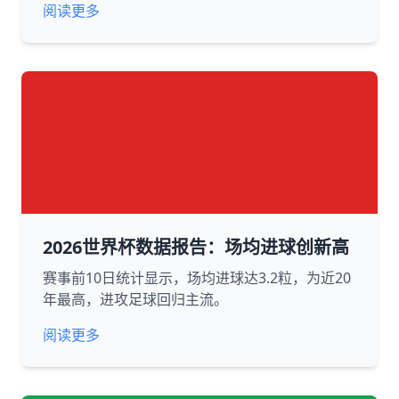
阅读更多
2026世界杯数据报告：场均进球创新高
赛事前10日统计显示，场均进球达3.2粒，为近20
年最高，进攻足球回归主流。
阅读更多