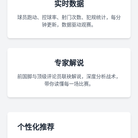
实时数据
球员跑动、控球率、射门次数、犯规统计，每分
钟更新，数据驱动观赛。
专家解说
前国脚与顶级评论员联袂解说，深度分析战术，
带你读懂每一场比赛。
个性化推荐