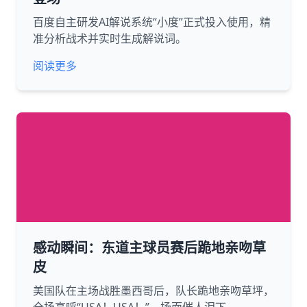
百度自主研发AI解说系统“小度”正式投入使用，精
准分析战术并实时生成解说词。
阅读更多
感动瞬间：东道主球员赛后跪地亲吻草
皮
美国队在主场战胜墨西哥后，队长跪地亲吻草坪，