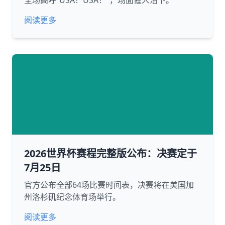
全场高呼“USA！USA！”，场面催人泪下。
阅读更多
2026世界杯赛程完整版公布：决赛定于
7月25日
官方公布全部64场比赛时间表，决赛将在美国加
州洛杉矶纪念体育场举行。
阅读更多