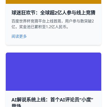
球迷狂欢节：全球超2亿人参与线上竞猜
百度世界杯竞猜平台上线首周，用户参与数突破2
亿，奖金池已累积至1.2亿人民币。
阅读更多
AI解说系统上线：首个AI评论员“小度”
登场