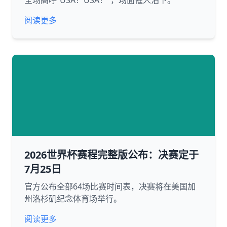
全场高呼“USA！USA！”，场面催人泪下。
阅读更多
2026世界杯赛程完整版公布：决赛定于
7月25日
官方公布全部64场比赛时间表，决赛将在美国加
州洛杉矶纪念体育场举行。
阅读更多