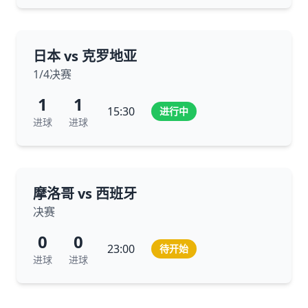
日本 vs 克罗地亚
1/4决赛
1
1
15:30
进行中
进球
进球
摩洛哥 vs 西班牙
决赛
0
0
23:00
待开始
进球
进球