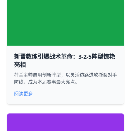
新晋教练引爆战术革命：3-2-5阵型惊艳
亮相
荷兰主帅启用创新阵型，以灵活边路进攻撕裂对手
防线，成为本届赛事最大亮点。
阅读更多