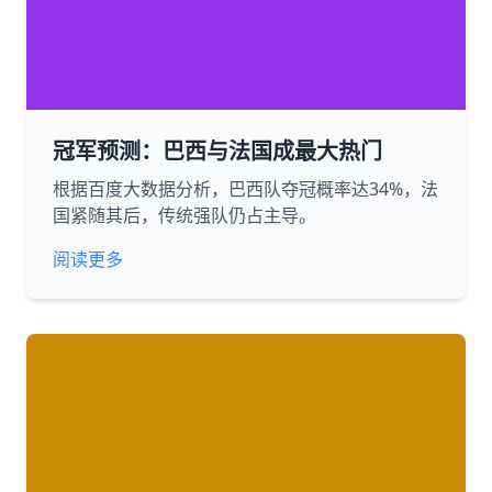
冠军预测：巴西与法国成最大热门
根据百度大数据分析，巴西队夺冠概率达34%，法
国紧随其后，传统强队仍占主导。
阅读更多