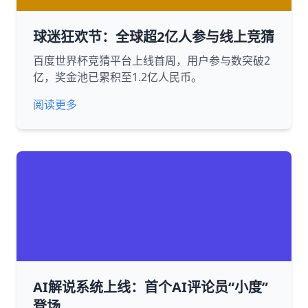
球迷狂欢节：全球超2亿人参与线上竞猜
百度世界杯竞猜平台上线首周，用户参与数突破2
亿，奖金池已累积至1.2亿人民币。
阅读更多
AI解说系统上线：首个AI评论员“小度”
登场