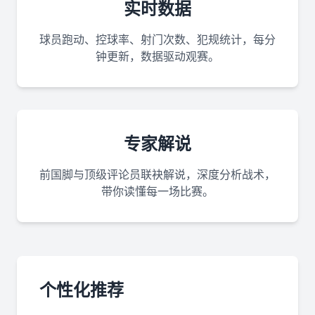
实时数据
球员跑动、控球率、射门次数、犯规统计，每分
钟更新，数据驱动观赛。
专家解说
前国脚与顶级评论员联袂解说，深度分析战术，
带你读懂每一场比赛。
个性化推荐