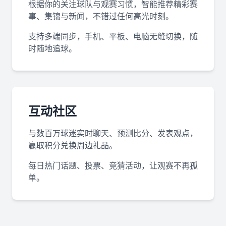
根据你的关注球队与观赛习惯，智能推荐精彩赛
事、集锦与新闻，不错过任何高光时刻。
支持多端同步，手机、平板、电脑无缝切换，随
时随地追球。
互动社区
与数百万球迷实时聊天、预测比分、发表观点，
赢取积分兑换周边礼品。
每日热门话题、投票、竞猜活动，让观赛不再孤
单。