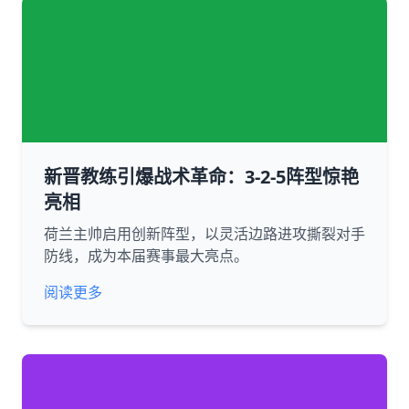
新晋教练引爆战术革命：3-2-5阵型惊艳
亮相
荷兰主帅启用创新阵型，以灵活边路进攻撕裂对手
防线，成为本届赛事最大亮点。
阅读更多