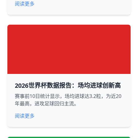
阅读更多
2026世界杯数据报告：场均进球创新高
赛事前10日统计显示，场均进球达3.2粒，为近20
年最高，进攻足球回归主流。
阅读更多