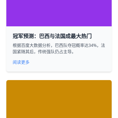
冠军预测：巴西与法国成最大热门
根据百度大数据分析，巴西队夺冠概率达34%，法
国紧随其后，传统强队仍占主导。
阅读更多