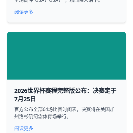
全场高呼“USA！USA！”，场面催人泪下。
阅读更多
2026世界杯赛程完整版公布：决赛定于
7月25日
官方公布全部64场比赛时间表，决赛将在美国加
州洛杉矶纪念体育场举行。
阅读更多