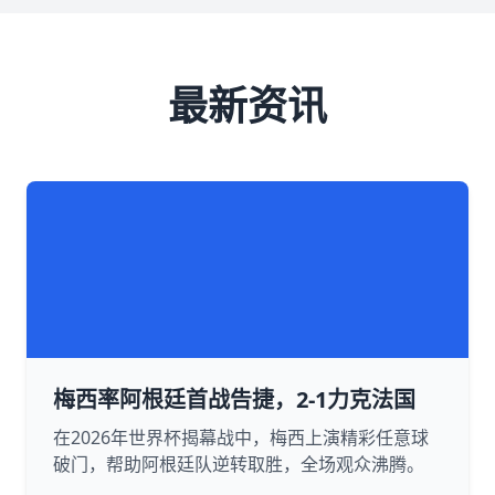
最新资讯
梅西率阿根廷首战告捷，2-1力克法国
在2026年世界杯揭幕战中，梅西上演精彩任意球
破门，帮助阿根廷队逆转取胜，全场观众沸腾。