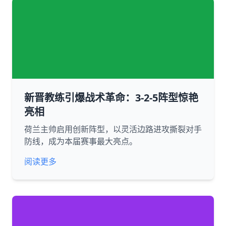
新晋教练引爆战术革命：3-2-5阵型惊艳
亮相
荷兰主帅启用创新阵型，以灵活边路进攻撕裂对手
防线，成为本届赛事最大亮点。
阅读更多