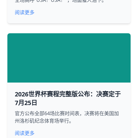
全场高呼“USA！USA！”，场面催人泪下。
阅读更多
2026世界杯赛程完整版公布：决赛定于
7月25日
官方公布全部64场比赛时间表，决赛将在美国加
州洛杉矶纪念体育场举行。
阅读更多