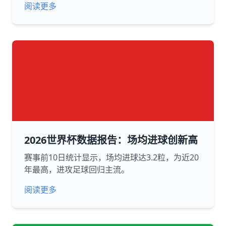
阅读更多
2026世界杯数据报告：场均进球创新高
赛事前10日统计显示，场均进球达3.2粒，为近20
年最高，进攻足球回归主流。
阅读更多