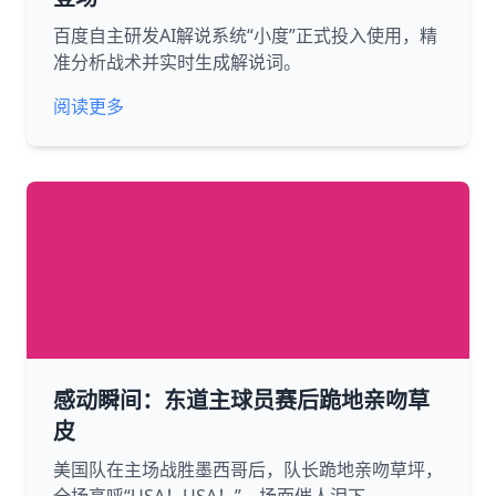
百度自主研发AI解说系统“小度”正式投入使用，精
准分析战术并实时生成解说词。
阅读更多
感动瞬间：东道主球员赛后跪地亲吻草
皮
美国队在主场战胜墨西哥后，队长跪地亲吻草坪，