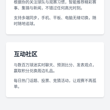
根据你的关注球队与观赛习惯，智能推荐精彩赛
事、集锦与新闻，不错过任何高光时刻。
支持多端同步，手机、平板、电脑无缝切换，随
时随地追球。
互动社区
与数百万球迷实时聊天、预测比分、发表观点，
赢取积分兑换周边礼品。
每日热门话题、投票、竞猜活动，让观赛不再孤
单。