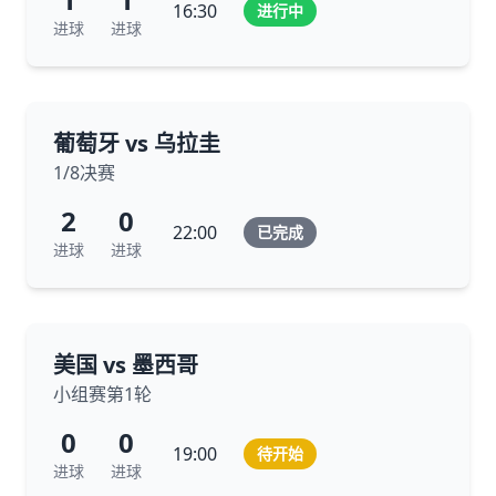
16:30
进行中
进球
进球
葡萄牙 vs 乌拉圭
1/8决赛
2
0
22:00
已完成
进球
进球
美国 vs 墨西哥
小组赛第1轮
0
0
19:00
待开始
进球
进球