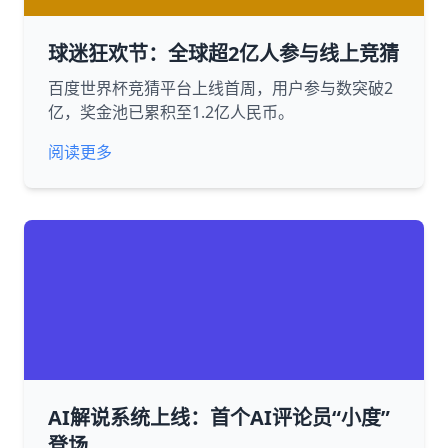
球迷狂欢节：全球超2亿人参与线上竞猜
百度世界杯竞猜平台上线首周，用户参与数突破2
亿，奖金池已累积至1.2亿人民币。
阅读更多
AI解说系统上线：首个AI评论员“小度”
登场