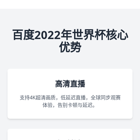
百度2022年世界杯核心
优势
高清直播
支持4K超清画质，低延迟直播，全球同步观赛
体验，告别卡顿与延迟。