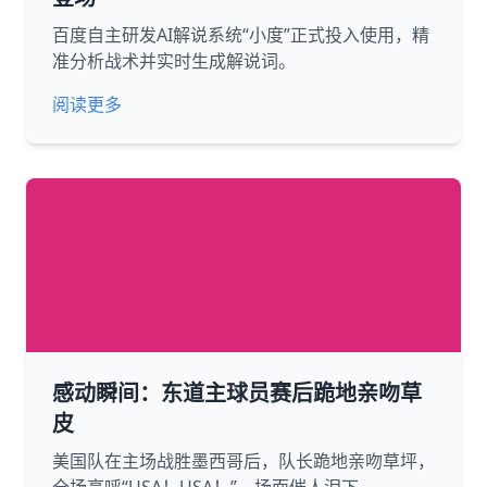
百度自主研发AI解说系统“小度”正式投入使用，精
准分析战术并实时生成解说词。
阅读更多
感动瞬间：东道主球员赛后跪地亲吻草
皮
美国队在主场战胜墨西哥后，队长跪地亲吻草坪，