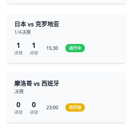
日本 vs 克罗地亚
1/4决赛
1
1
15:30
进行中
进球
进球
摩洛哥 vs 西班牙
决赛
0
0
23:00
待开始
进球
进球