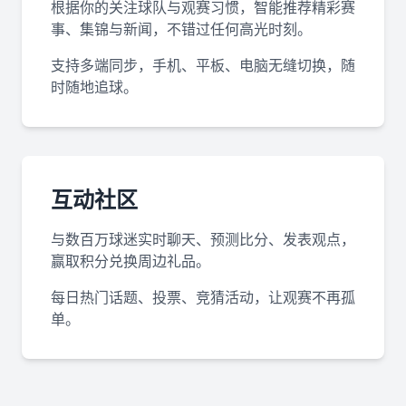
根据你的关注球队与观赛习惯，智能推荐精彩赛
事、集锦与新闻，不错过任何高光时刻。
支持多端同步，手机、平板、电脑无缝切换，随
时随地追球。
互动社区
与数百万球迷实时聊天、预测比分、发表观点，
赢取积分兑换周边礼品。
每日热门话题、投票、竞猜活动，让观赛不再孤
单。