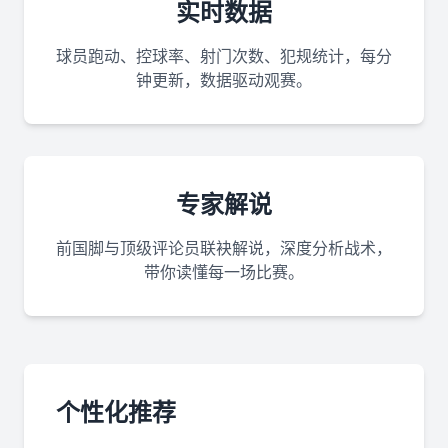
实时数据
球员跑动、控球率、射门次数、犯规统计，每分
钟更新，数据驱动观赛。
专家解说
前国脚与顶级评论员联袂解说，深度分析战术，
带你读懂每一场比赛。
个性化推荐