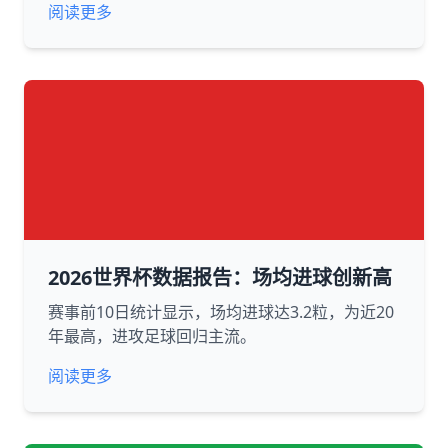
阅读更多
2026世界杯数据报告：场均进球创新高
赛事前10日统计显示，场均进球达3.2粒，为近20
年最高，进攻足球回归主流。
阅读更多