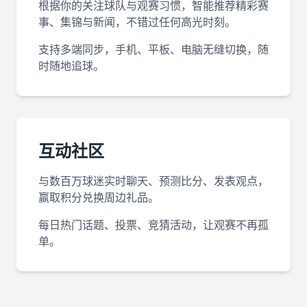
根据你的关注球队与观赛习惯，智能推荐精彩赛
事、集锦与新闻，不错过任何高光时刻。
支持多端同步，手机、平板、电脑无缝切换，随
时随地追球。
互动社区
与数百万球迷实时聊天、预测比分、发表观点，
赢取积分兑换周边礼品。
每日热门话题、投票、竞猜活动，让观赛不再孤
单。