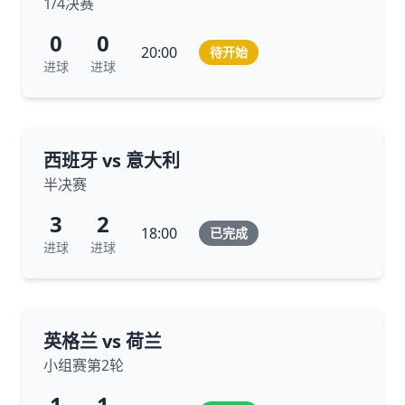
1/4决赛
0
0
20:00
待开始
进球
进球
西班牙 vs 意大利
半决赛
3
2
18:00
已完成
进球
进球
英格兰 vs 荷兰
小组赛第2轮
1
1