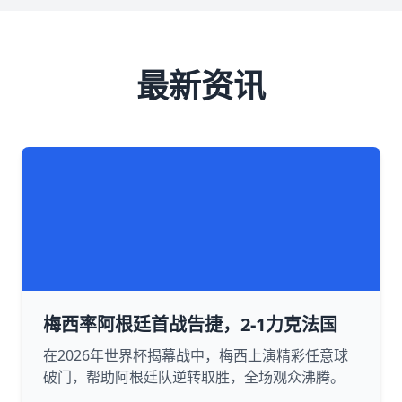
最新资讯
梅西率阿根廷首战告捷，2-1力克法国
在2026年世界杯揭幕战中，梅西上演精彩任意球
破门，帮助阿根廷队逆转取胜，全场观众沸腾。