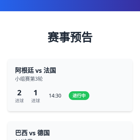
赛事预告
阿根廷 vs 法国
小组赛第3轮
2
1
14:30
进行中
进球
进球
巴西 vs 德国