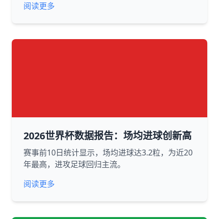
阅读更多
2026世界杯数据报告：场均进球创新高
赛事前10日统计显示，场均进球达3.2粒，为近20
年最高，进攻足球回归主流。
阅读更多