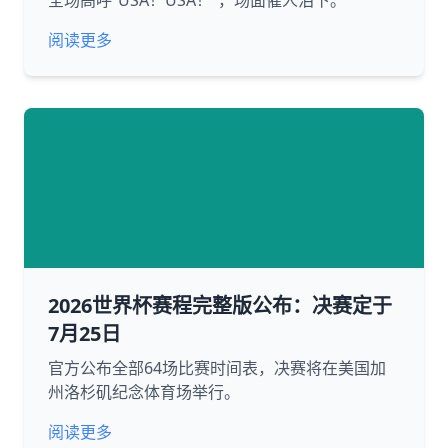
全场高呼“USA！USA！”，场面催人泪下。
阅读更多
2026世界杯赛程完整版公布：决赛定于
7月25日
官方公布全部64场比赛时间表，决赛将在美国加
州洛杉矶纪念体育场举行。
阅读更多