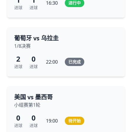
16:30
进行中
进球
进球
葡萄牙 vs 乌拉圭
1/8决赛
2
0
22:00
已完成
进球
进球
美国 vs 墨西哥
小组赛第1轮
0
0
19:00
待开始
进球
进球