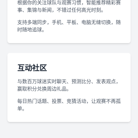
根据你的关注球队与观赛习惯，智能推荐精彩赛
事、集锦与新闻，不错过任何高光时刻。
支持多端同步，手机、平板、电脑无缝切换，随
时随地追球。
互动社区
与数百万球迷实时聊天、预测比分、发表观点，
赢取积分兑换周边礼品。
每日热门话题、投票、竞猜活动，让观赛不再孤
单。