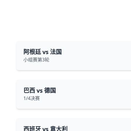
阿根廷 vs 法国
小组赛第3轮
巴西 vs 德国
1/4决赛
西班牙 vs 意大利