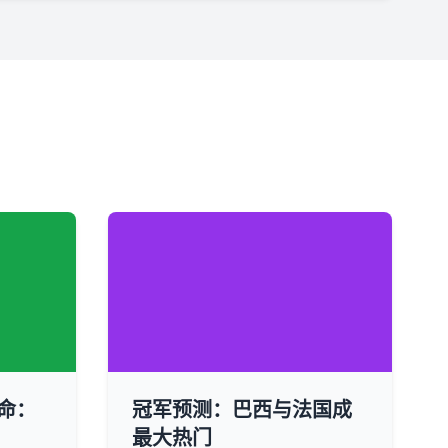
命：
冠军预测：巴西与法国成
最大热门