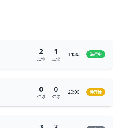
2
1
14:30
进行中
进球
进球
0
0
20:00
待开始
进球
进球
3
2