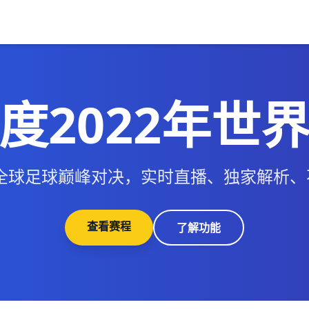
度2022年世
年全球足球巅峰对决，实时直播、独家解析
查看赛程
了解功能