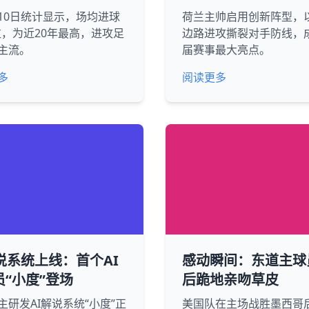
10日统计显示，场均进球
荷兰主帅启用创新阵型，
2粒，为近20年最高，进攻足
边路进攻撕裂对手防线，
主流。
届赛事最大亮点。
多
阅读更多
说系统上线：首个AI
感动瞬间：东道主球
员“小度”登场
后跪地亲吻草皮
主研发AI解说系统“小度”正
美国队在主场战胜墨西哥