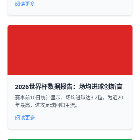
阅读更多
2026世界杯数据报告：场均进球创新高
赛事前10日统计显示，场均进球达3.2粒，为近20
年最高，进攻足球回归主流。
阅读更多