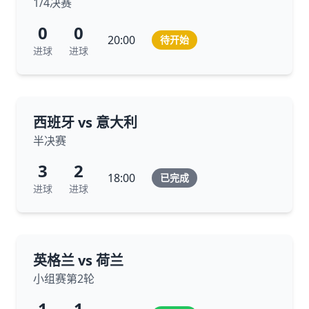
1/4决赛
0
0
20:00
待开始
进球
进球
西班牙 vs 意大利
半决赛
3
2
18:00
已完成
进球
进球
英格兰 vs 荷兰
小组赛第2轮
1
1