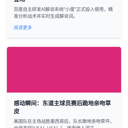
百度自主研发AI解说系统“小度”正式投入使用，精
准分析战术并实时生成解说词。
阅读更多
感动瞬间：东道主球员赛后跪地亲吻草
皮
美国队在主场战胜墨西哥后，队长跪地亲吻草坪，