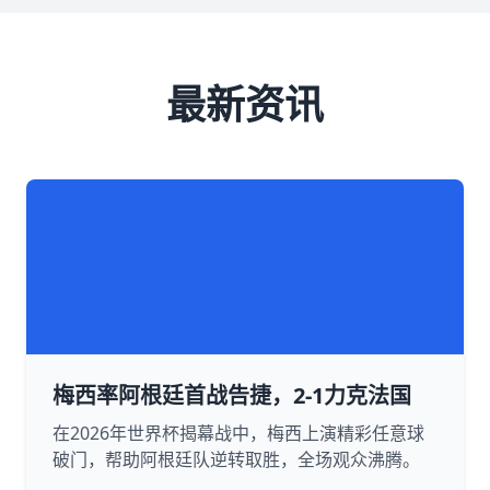
最新资讯
梅西率阿根廷首战告捷，2-1力克法国
在2026年世界杯揭幕战中，梅西上演精彩任意球
破门，帮助阿根廷队逆转取胜，全场观众沸腾。