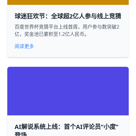
球迷狂欢节：全球超2亿人参与线上竞猜
百度世界杯竞猜平台上线首周，用户参与数突破2
亿，奖金池已累积至1.2亿人民币。
阅读更多
AI解说系统上线：首个AI评论员“小度”
登场