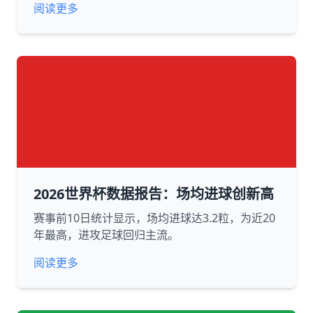
阅读更多
2026世界杯数据报告：场均进球创新高
赛事前10日统计显示，场均进球达3.2粒，为近20
年最高，进攻足球回归主流。
阅读更多