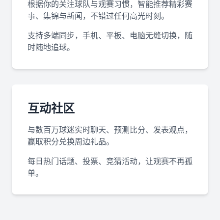
根据你的关注球队与观赛习惯，智能推荐精彩赛
事、集锦与新闻，不错过任何高光时刻。
支持多端同步，手机、平板、电脑无缝切换，随
时随地追球。
互动社区
与数百万球迷实时聊天、预测比分、发表观点，
赢取积分兑换周边礼品。
每日热门话题、投票、竞猜活动，让观赛不再孤
单。