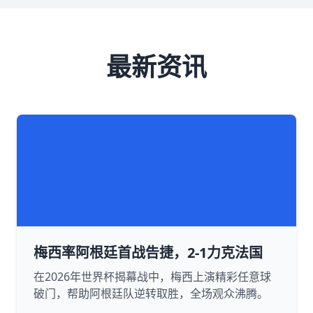
最新资讯
梅西率阿根廷首战告捷，2-1力克法国
在2026年世界杯揭幕战中，梅西上演精彩任意球
破门，帮助阿根廷队逆转取胜，全场观众沸腾。