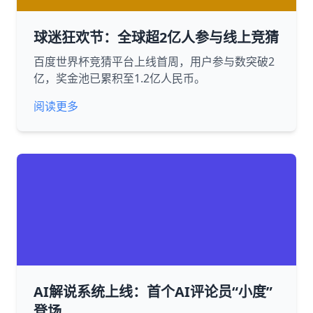
球迷狂欢节：全球超2亿人参与线上竞猜
百度世界杯竞猜平台上线首周，用户参与数突破2
亿，奖金池已累积至1.2亿人民币。
阅读更多
AI解说系统上线：首个AI评论员“小度”
登场