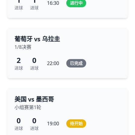
16:30
进行中
进球
进球
葡萄牙 vs 乌拉圭
1/8决赛
2
0
22:00
已完成
进球
进球
美国 vs 墨西哥
小组赛第1轮
0
0
19:00
待开始
进球
进球