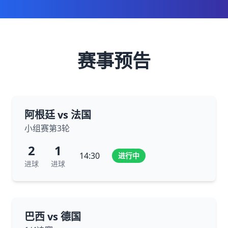
赛事预告
阿根廷 vs 法国
小组赛第3轮
2
1
14:30
进行中
进球
进球
巴西 vs 德国