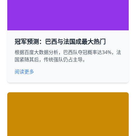
冠军预测：巴西与法国成最大热门
根据百度大数据分析，巴西队夺冠概率达34%，法
国紧随其后，传统强队仍占主导。
阅读更多