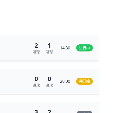
2
1
14:30
进行中
进球
进球
0
0
20:00
待开始
进球
进球
3
2