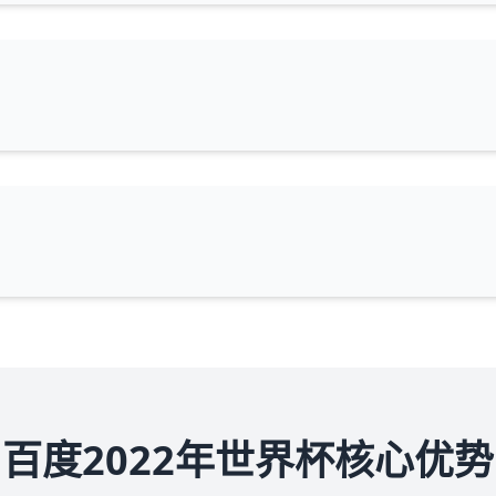
百度2022年世界杯核心优势