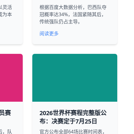
以灵活
根据百度大数据分析，巴西队夺
成为本
冠概率达34%，法国紧随其后，
传统强队仍占主导。
阅读更多
员赛
2026世界杯赛程完整版公
布：决赛定于7月25日
后，队
官方公布全部64场比赛时间表，