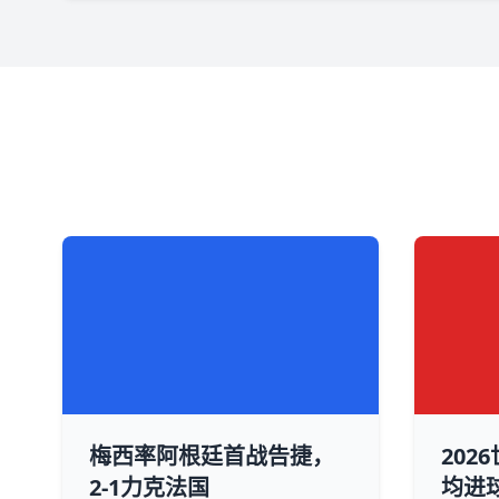
梅西率阿根廷首战告捷，
202
2-1力克法国
均进