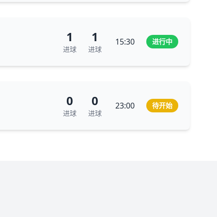
1
1
15:30
进行中
进球
进球
0
0
23:00
待开始
进球
进球