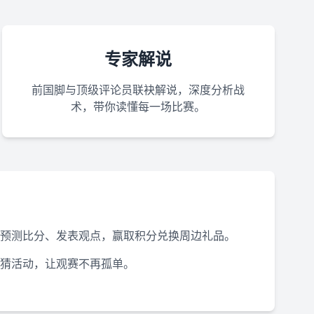
专家解说
前国脚与顶级评论员联袂解说，深度分析战
术，带你读懂每一场比赛。
预测比分、发表观点，赢取积分兑换周边礼品。
猜活动，让观赛不再孤单。