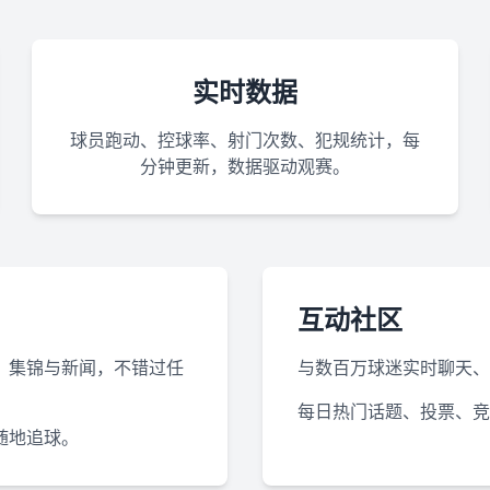
实时数据
球员跑动、控球率、射门次数、犯规统计，每
分钟更新，数据驱动观赛。
互动社区
、集锦与新闻，不错过任
与数百万球迷实时聊天、
每日热门话题、投票、竞
随地追球。