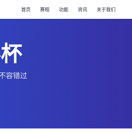
首页
赛程
功能
资讯
关于我们
界杯
、不容错过