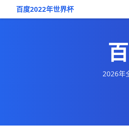
百度2022年世界杯
百
2026