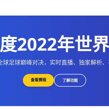
度2022年世
年全球足球巅峰对决，实时直播、独家解析
查看赛程
了解功能