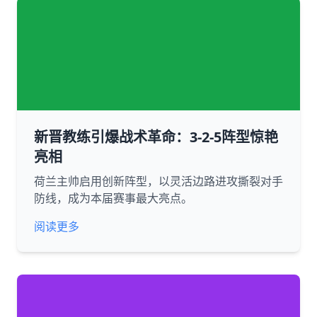
新晋教练引爆战术革命：3-2-5阵型惊艳
亮相
荷兰主帅启用创新阵型，以灵活边路进攻撕裂对手
防线，成为本届赛事最大亮点。
阅读更多