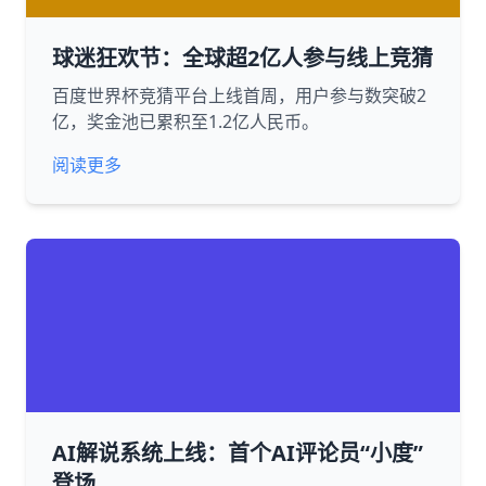
球迷狂欢节：全球超2亿人参与线上竞猜
百度世界杯竞猜平台上线首周，用户参与数突破2
亿，奖金池已累积至1.2亿人民币。
阅读更多
AI解说系统上线：首个AI评论员“小度”
登场