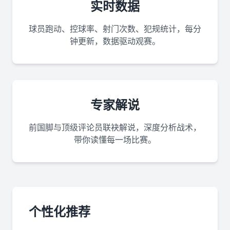
实时数据
球员跑动、控球率、射门次数、犯规统计，每分
钟更新，数据驱动观赛。
专家解说
前国脚与顶级评论员联袂解说，深度分析战术，
带你读懂每一场比赛。
个性化推荐