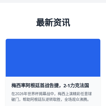
最新资讯
梅西率阿根廷首战告捷，2-1力克法国
在2026年世界杯揭幕战中，梅西上演精彩任意球
破门，帮助阿根廷队逆转取胜，全场观众沸腾。