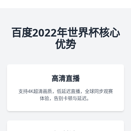
百度2022年世界杯核心
优势
高清直播
支持4K超清画质，低延迟直播，全球同步观赛
体验，告别卡顿与延迟。