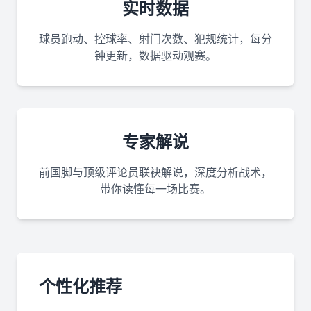
实时数据
球员跑动、控球率、射门次数、犯规统计，每分
钟更新，数据驱动观赛。
专家解说
前国脚与顶级评论员联袂解说，深度分析战术，
带你读懂每一场比赛。
个性化推荐