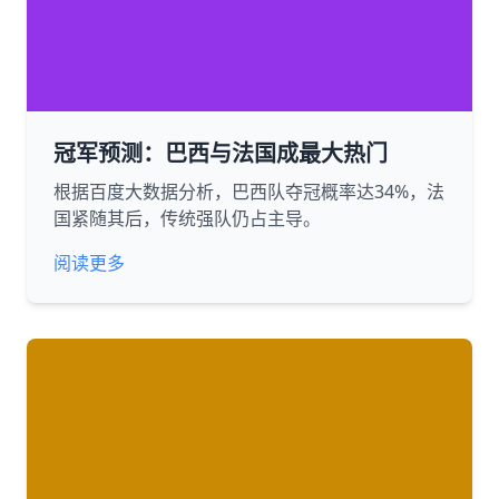
冠军预测：巴西与法国成最大热门
根据百度大数据分析，巴西队夺冠概率达34%，法
国紧随其后，传统强队仍占主导。
阅读更多