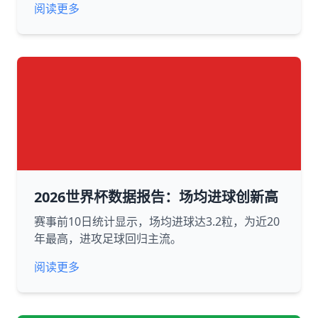
阅读更多
2026世界杯数据报告：场均进球创新高
赛事前10日统计显示，场均进球达3.2粒，为近20
年最高，进攻足球回归主流。
阅读更多