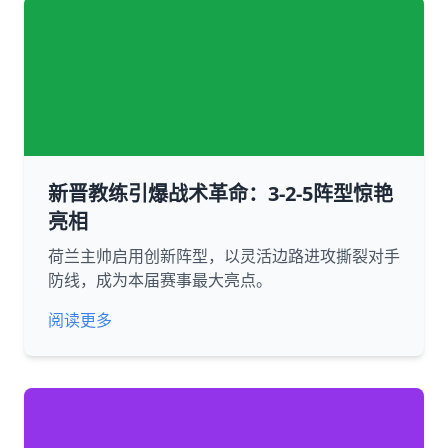
新晋教练引爆战术革命：3-2-5阵型惊艳
亮相
荷兰主帅启用创新阵型，以灵活边路进攻撕裂对手
防线，成为本届赛事最大亮点。
阅读更多