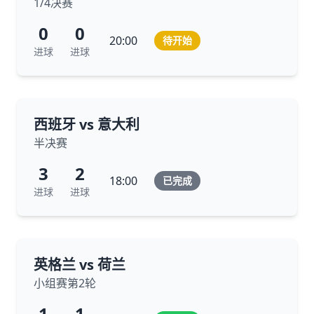
1/4决赛
0
0
20:00
待开始
进球
进球
西班牙 vs 意大利
半决赛
3
2
18:00
已完成
进球
进球
英格兰 vs 荷兰
小组赛第2轮
1
1