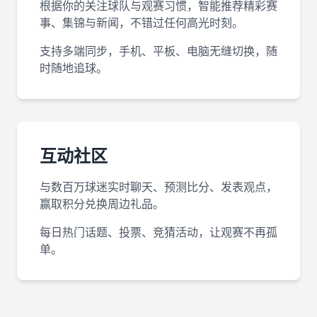
根据你的关注球队与观赛习惯，智能推荐精彩赛
事、集锦与新闻，不错过任何高光时刻。
支持多端同步，手机、平板、电脑无缝切换，随
时随地追球。
互动社区
与数百万球迷实时聊天、预测比分、发表观点，
赢取积分兑换周边礼品。
每日热门话题、投票、竞猜活动，让观赛不再孤
单。