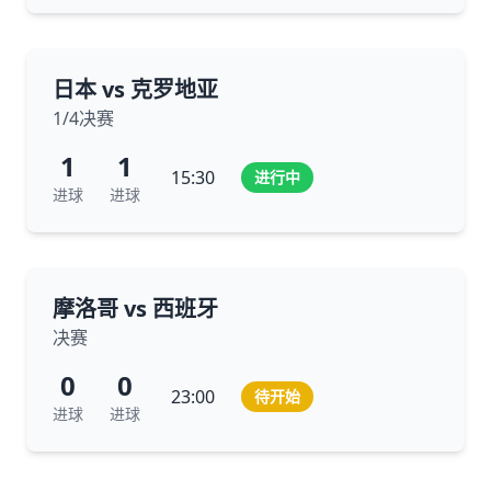
日本 vs 克罗地亚
1/4决赛
1
1
15:30
进行中
进球
进球
摩洛哥 vs 西班牙
决赛
0
0
23:00
待开始
进球
进球