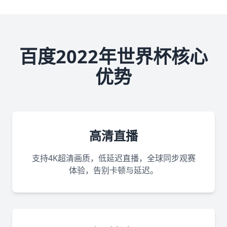
百度2022年世界杯核心
优势
高清直播
支持4K超清画质，低延迟直播，全球同步观赛
体验，告别卡顿与延迟。