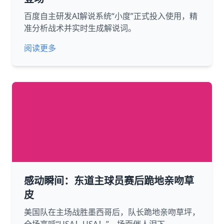
百度自主研发AI解说系统“小度”正式投入使用，精
准分析战术并实时生成解说词。
阅读更多
感动瞬间：东道主球员赛后跪地亲吻草
皮
美国队在主场战胜墨西哥后，队长跪地亲吻草坪，