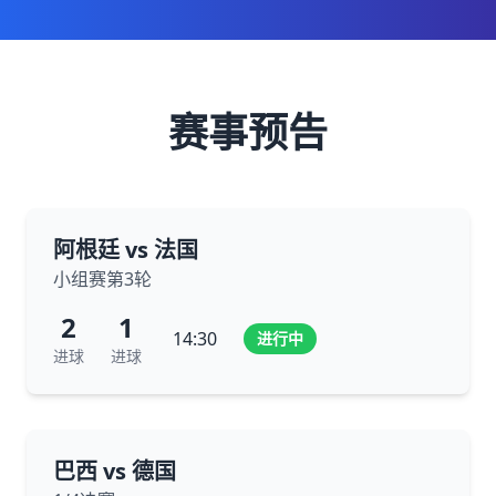
赛事预告
阿根廷 vs 法国
小组赛第3轮
2
1
14:30
进行中
进球
进球
巴西 vs 德国