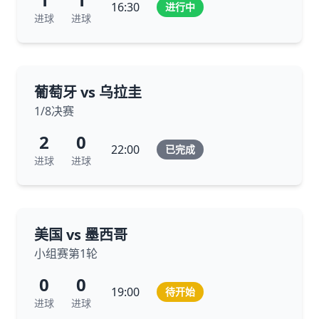
16:30
进行中
进球
进球
葡萄牙 vs 乌拉圭
1/8决赛
2
0
22:00
已完成
进球
进球
美国 vs 墨西哥
小组赛第1轮
0
0
19:00
待开始
进球
进球