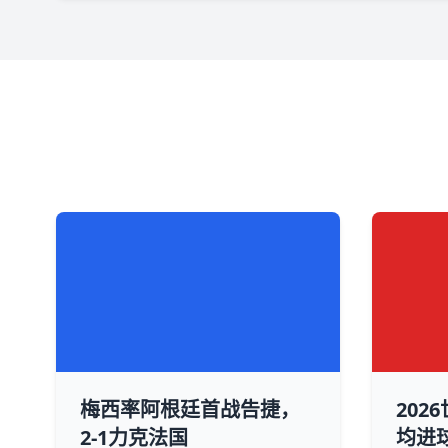
梅西率阿根廷首战告捷，
202
2-1力克法国
均进