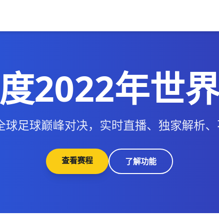
度2022年世
年全球足球巅峰对决，实时直播、独家解析
查看赛程
了解功能