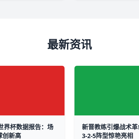
最新资讯
6世界杯数据报告：场
新晋教练引爆战术革
球创新高
3-2-5阵型惊艳亮相