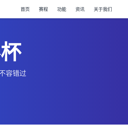
首页
赛程
功能
资讯
关于我们
界杯
、不容错过