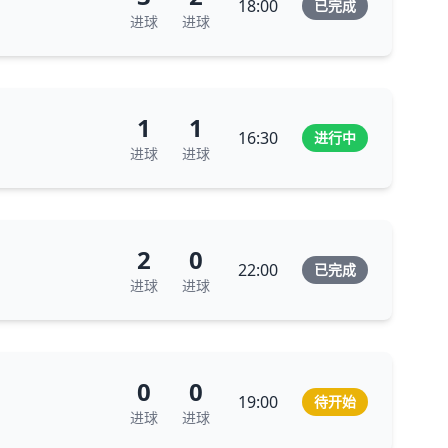
18:00
已完成
进球
进球
1
1
16:30
进行中
进球
进球
2
0
22:00
已完成
进球
进球
0
0
19:00
待开始
进球
进球