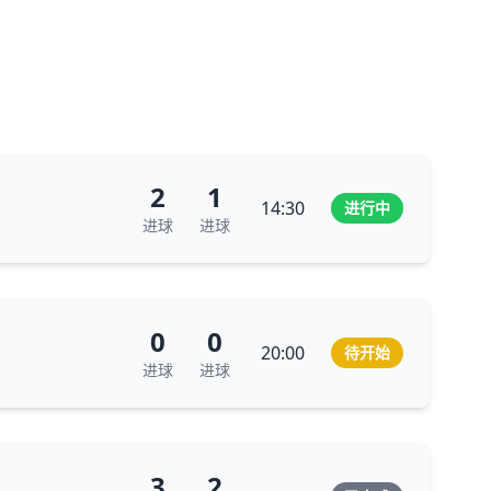
2
1
14:30
进行中
进球
进球
0
0
20:00
待开始
进球
进球
3
2