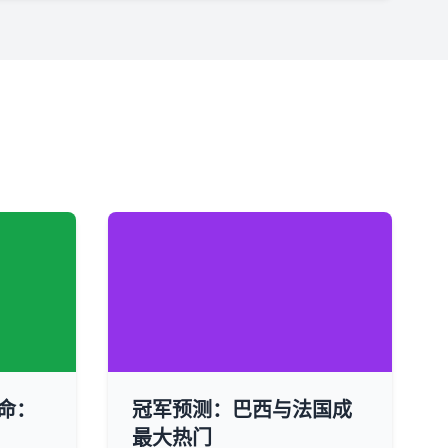
命：
冠军预测：巴西与法国成
最大热门