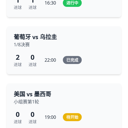
16:30
进行中
进球
进球
葡萄牙 vs 乌拉圭
1/8决赛
2
0
22:00
已完成
进球
进球
美国 vs 墨西哥
小组赛第1轮
0
0
19:00
待开始
进球
进球