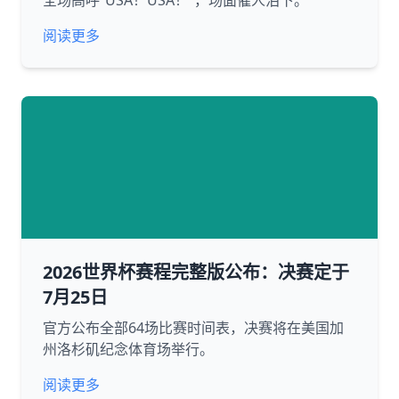
全场高呼“USA！USA！”，场面催人泪下。
阅读更多
2026世界杯赛程完整版公布：决赛定于
7月25日
官方公布全部64场比赛时间表，决赛将在美国加
州洛杉矶纪念体育场举行。
阅读更多