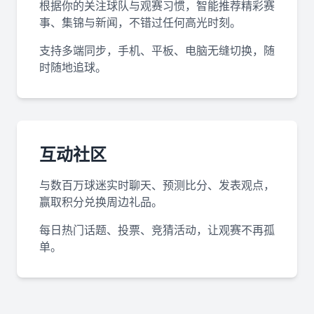
根据你的关注球队与观赛习惯，智能推荐精彩赛
事、集锦与新闻，不错过任何高光时刻。
支持多端同步，手机、平板、电脑无缝切换，随
时随地追球。
互动社区
与数百万球迷实时聊天、预测比分、发表观点，
赢取积分兑换周边礼品。
每日热门话题、投票、竞猜活动，让观赛不再孤
单。