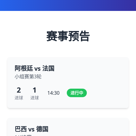
赛事预告
阿根廷 vs 法国
小组赛第3轮
2
1
14:30
进行中
进球
进球
巴西 vs 德国