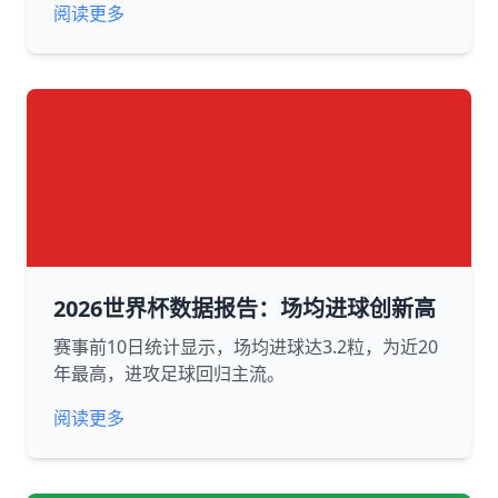
阅读更多
2026世界杯数据报告：场均进球创新高
赛事前10日统计显示，场均进球达3.2粒，为近20
年最高，进攻足球回归主流。
阅读更多