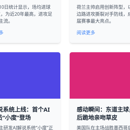
10日统计显示，场均进球
荷兰主帅启用创新阵型，
2粒，为近20年最高，进攻足
边路进攻撕裂对手防线，
主流。
届赛事最大亮点。
多
阅读更多
说系统上线：首个AI
感动瞬间：东道主球
员“小度”登场
后跪地亲吻草皮
主研发AI解说系统“小度”正
美国队在主场战胜墨西哥