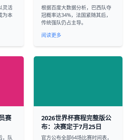
以灵活
根据百度大数据分析，巴西队夺
成为本
冠概率达34%，法国紧随其后，
传统强队仍占主导。
阅读更多
员赛
2026世界杯赛程完整版公
布：决赛定于7月25日
后，队
官方公布全部64场比赛时间表，