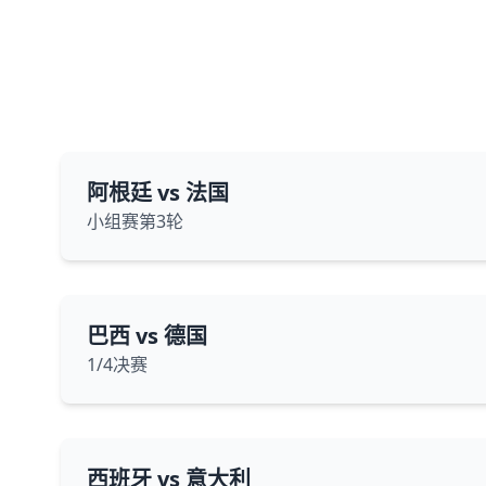
阿根廷 vs 法国
小组赛第3轮
巴西 vs 德国
1/4决赛
西班牙 vs 意大利