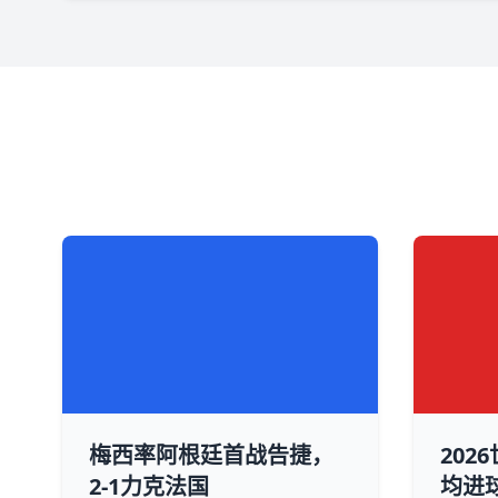
梅西率阿根廷首战告捷，
202
2-1力克法国
均进