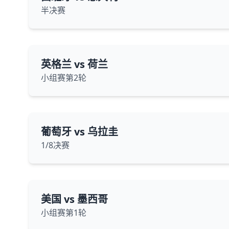
半决赛
英格兰 vs 荷兰
小组赛第2轮
葡萄牙 vs 乌拉圭
1/8决赛
美国 vs 墨西哥
小组赛第1轮