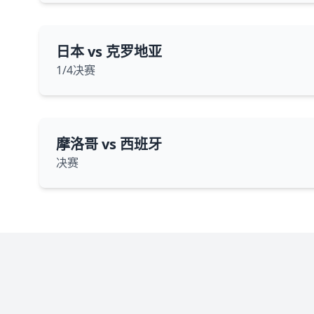
日本 vs 克罗地亚
1/4决赛
摩洛哥 vs 西班牙
决赛