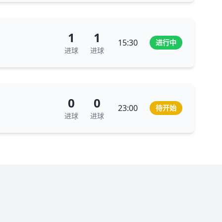
1
1
15:30
进行中
进球
进球
0
0
23:00
待开始
进球
进球