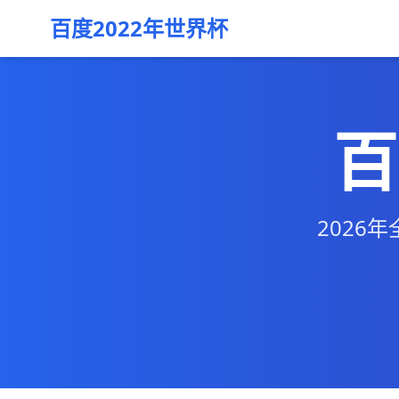
百度2022年世界杯
百
2026