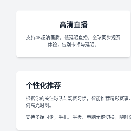
高清直播
支持4K超清画质，低延迟直播，全球同步观赛
体验，告别卡顿与延迟。
个性化推荐
根据你的关注球队与观赛习惯，智能推荐精彩赛事
何高光时刻。
支持多端同步，手机、平板、电脑无缝切换，随时