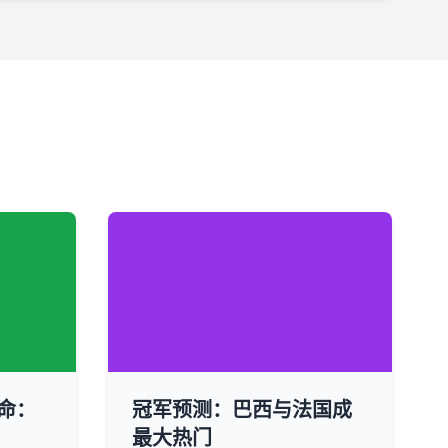
命：
冠军预测：巴西与法国成
最大热门