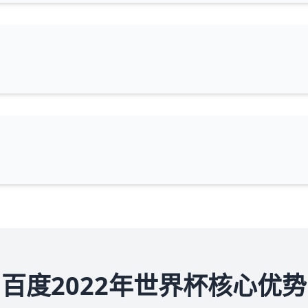
百度2022年世界杯核心优势