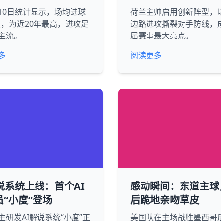
10日统计显示，场均进球
荷兰主帅启用创新阵型，
2粒，为近20年最高，进攻足
边路进攻撕裂对手防线，
主流。
届赛事最大亮点。
多
阅读更多
说系统上线：首个AI
感动瞬间：东道主球
员“小度”登场
后跪地亲吻草皮
主研发AI解说系统“小度”正
美国队在主场战胜墨西哥