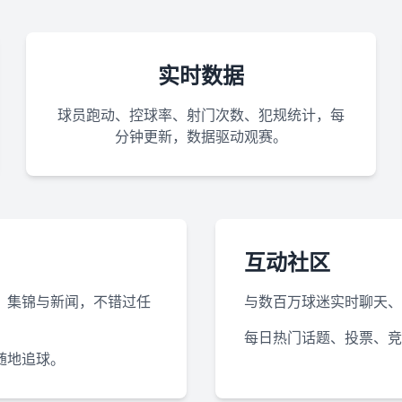
实时数据
球员跑动、控球率、射门次数、犯规统计，每
分钟更新，数据驱动观赛。
互动社区
、集锦与新闻，不错过任
与数百万球迷实时聊天、
每日热门话题、投票、竞
随地追球。