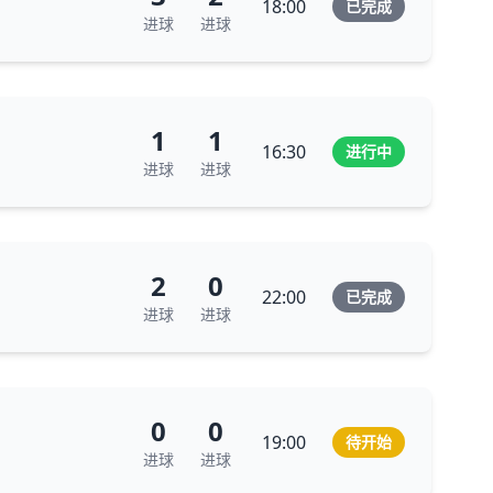
18:00
已完成
进球
进球
1
1
16:30
进行中
进球
进球
2
0
22:00
已完成
进球
进球
0
0
19:00
待开始
进球
进球