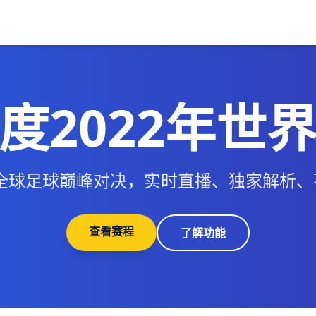
度2022年世
年全球足球巅峰对决，实时直播、独家解析
查看赛程
了解功能