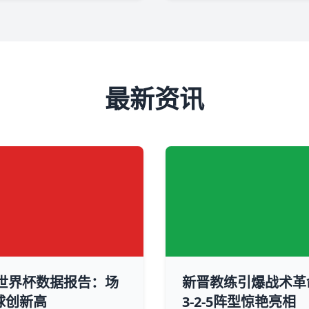
最新资讯
6世界杯数据报告：场
新晋教练引爆战术革
球创新高
3-2-5阵型惊艳亮相