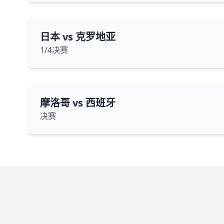
日本 vs 克罗地亚
1/4决赛
摩洛哥 vs 西班牙
决赛