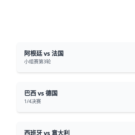
阿根廷 vs 法国
小组赛第3轮
巴西 vs 德国
1/4决赛
西班牙 vs 意大利