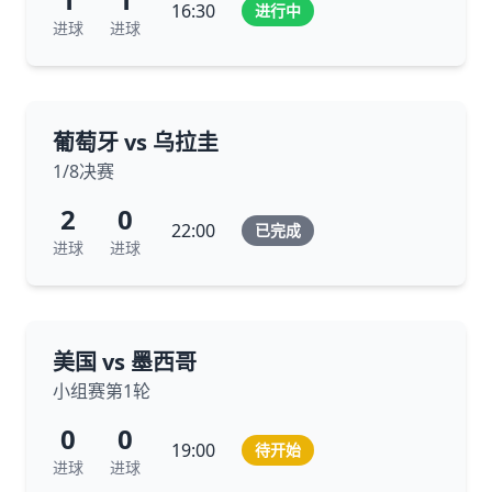
16:30
进行中
进球
进球
葡萄牙 vs 乌拉圭
1/8决赛
2
0
22:00
已完成
进球
进球
美国 vs 墨西哥
小组赛第1轮
0
0
19:00
待开始
进球
进球