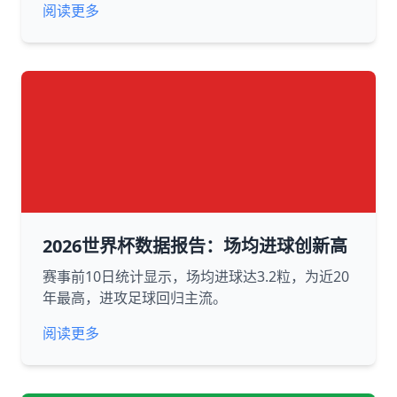
阅读更多
2026世界杯数据报告：场均进球创新高
赛事前10日统计显示，场均进球达3.2粒，为近20
年最高，进攻足球回归主流。
阅读更多