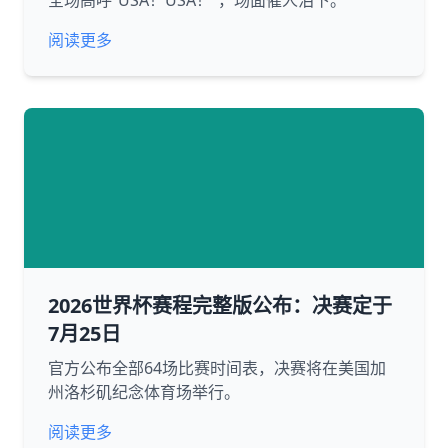
全场高呼“USA！USA！”，场面催人泪下。
阅读更多
2026世界杯赛程完整版公布：决赛定于
7月25日
官方公布全部64场比赛时间表，决赛将在美国加
州洛杉矶纪念体育场举行。
阅读更多