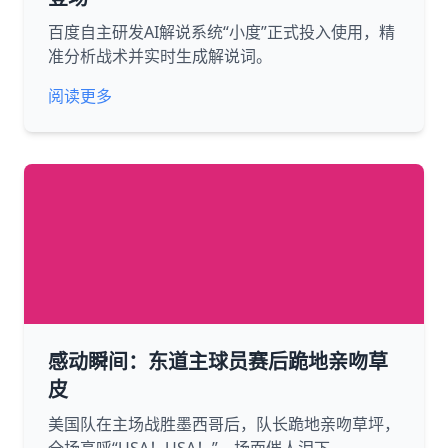
百度自主研发AI解说系统“小度”正式投入使用，精
准分析战术并实时生成解说词。
阅读更多
感动瞬间：东道主球员赛后跪地亲吻草
皮
美国队在主场战胜墨西哥后，队长跪地亲吻草坪，