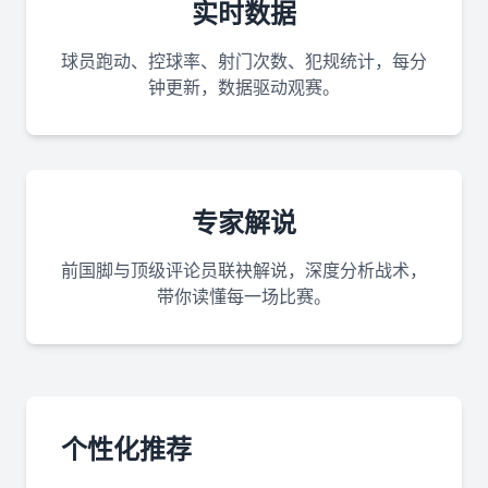
实时数据
球员跑动、控球率、射门次数、犯规统计，每分
钟更新，数据驱动观赛。
专家解说
前国脚与顶级评论员联袂解说，深度分析战术，
带你读懂每一场比赛。
个性化推荐