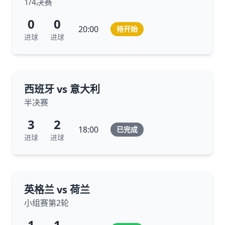
1/4决赛
0
0
20:00
待开始
进球
进球
西班牙 vs 意大利
半决赛
3
2
18:00
已完成
进球
进球
英格兰 vs 荷兰
小组赛第2轮
1
1