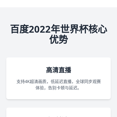
百度2022年世界杯核心
优势
高清直播
支持4K超清画质，低延迟直播，全球同步观赛
体验，告别卡顿与延迟。