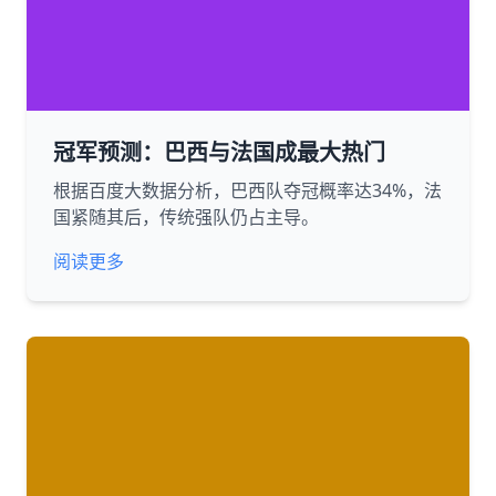
冠军预测：巴西与法国成最大热门
根据百度大数据分析，巴西队夺冠概率达34%，法
国紧随其后，传统强队仍占主导。
阅读更多