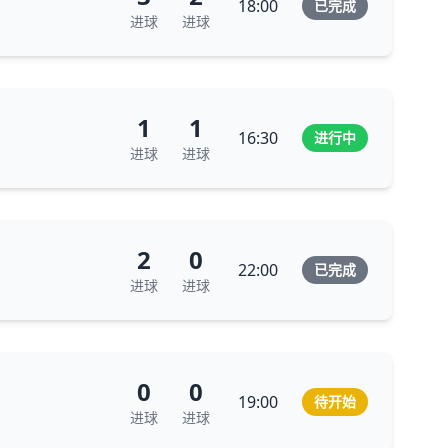
18:00
已完成
进球
进球
1
1
16:30
进行中
进球
进球
2
0
22:00
已完成
进球
进球
0
0
19:00
待开始
进球
进球