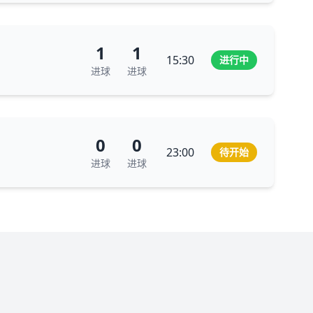
1
1
15:30
进行中
进球
进球
0
0
23:00
待开始
进球
进球