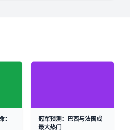
命：
冠军预测：巴西与法国成
最大热门