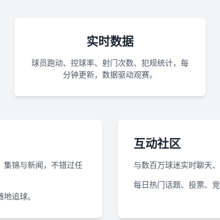
实时数据
球员跑动、控球率、射门次数、犯规统计，每
分钟更新，数据驱动观赛。
互动社区
、集锦与新闻，不错过任
与数百万球迷实时聊天、
每日热门话题、投票、竞
随地追球。