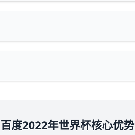
百度2022年世界杯核心优势