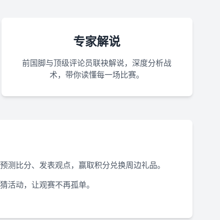
专家解说
前国脚与顶级评论员联袂解说，深度分析战
术，带你读懂每一场比赛。
预测比分、发表观点，赢取积分兑换周边礼品。
猜活动，让观赛不再孤单。