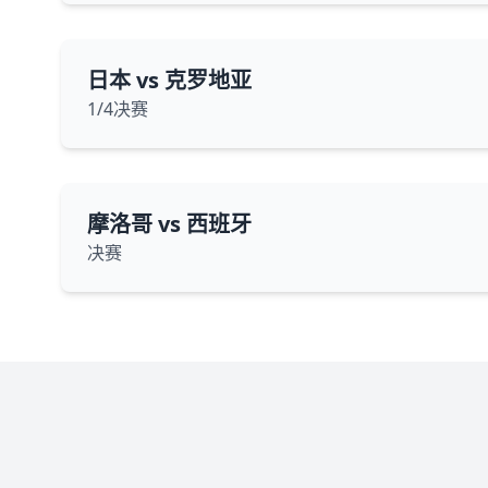
日本 vs 克罗地亚
1/4决赛
摩洛哥 vs 西班牙
决赛