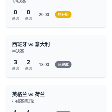
1/4决赛
0
0
20:00
待开始
进球
进球
西班牙 vs 意大利
半决赛
3
2
18:00
已完成
进球
进球
英格兰 vs 荷兰
小组赛第2轮
1
1