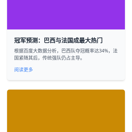
冠军预测：巴西与法国成最大热门
根据百度大数据分析，巴西队夺冠概率达34%，法
国紧随其后，传统强队仍占主导。
阅读更多