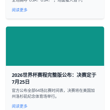
全场高呼“USA！USA！”，场面催人泪下。
阅读更多
2026世界杯赛程完整版公布：决赛定于
7月25日
官方公布全部64场比赛时间表，决赛将在美国加
州洛杉矶纪念体育场举行。
阅读更多