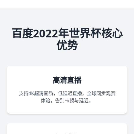
百度2022年世界杯核心
优势
高清直播
支持4K超清画质，低延迟直播，全球同步观赛
体验，告别卡顿与延迟。