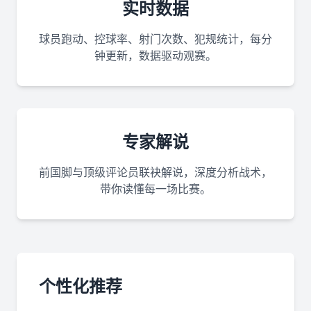
实时数据
球员跑动、控球率、射门次数、犯规统计，每分
钟更新，数据驱动观赛。
专家解说
前国脚与顶级评论员联袂解说，深度分析战术，
带你读懂每一场比赛。
个性化推荐