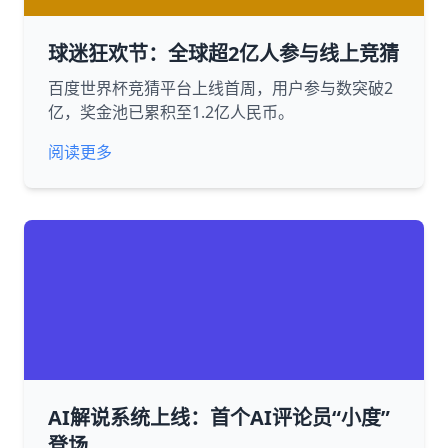
球迷狂欢节：全球超2亿人参与线上竞猜
百度世界杯竞猜平台上线首周，用户参与数突破2
亿，奖金池已累积至1.2亿人民币。
阅读更多
AI解说系统上线：首个AI评论员“小度”
登场