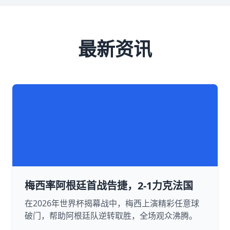
最新资讯
梅西率阿根廷首战告捷，2-1力克法国
在2026年世界杯揭幕战中，梅西上演精彩任意球
破门，帮助阿根廷队逆转取胜，全场观众沸腾。