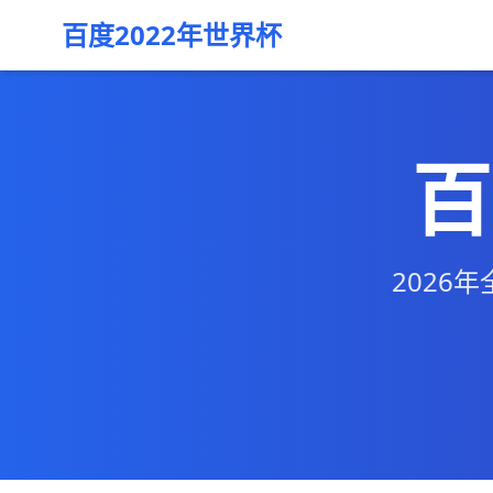
百度2022年世界杯
百
2026