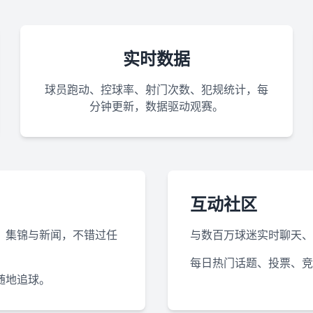
实时数据
球员跑动、控球率、射门次数、犯规统计，每
分钟更新，数据驱动观赛。
互动社区
、集锦与新闻，不错过任
与数百万球迷实时聊天、
每日热门话题、投票、竞
随地追球。