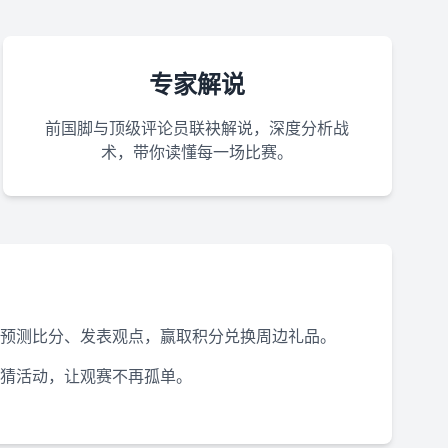
专家解说
前国脚与顶级评论员联袂解说，深度分析战
术，带你读懂每一场比赛。
预测比分、发表观点，赢取积分兑换周边礼品。
猜活动，让观赛不再孤单。