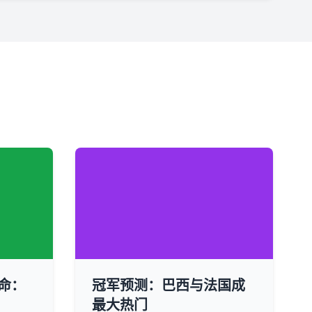
命：
冠军预测：巴西与法国成
最大热门