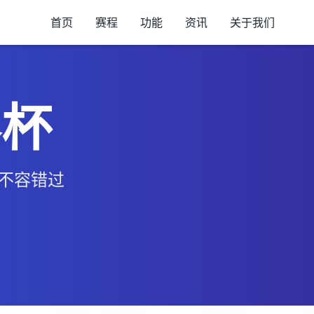
首页
赛程
功能
资讯
关于我们
界杯
、不容错过