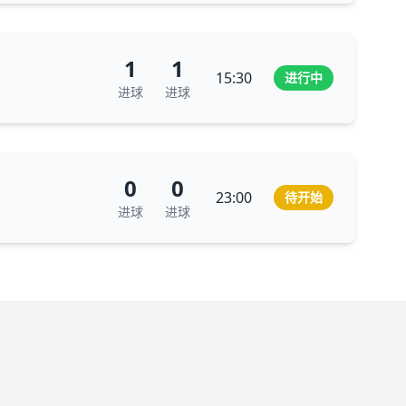
1
1
15:30
进行中
进球
进球
0
0
23:00
待开始
进球
进球