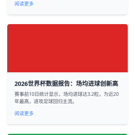
阅读更多
2026世界杯数据报告：场均进球创新高
赛事前10日统计显示，场均进球达3.2粒，为近20
年最高，进攻足球回归主流。
阅读更多