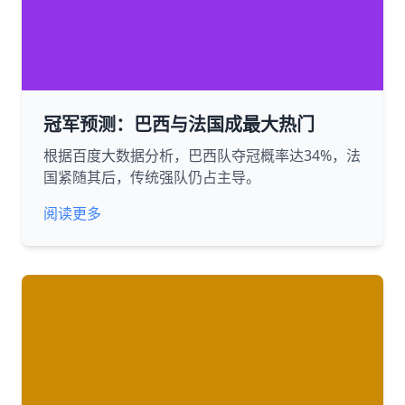
冠军预测：巴西与法国成最大热门
根据百度大数据分析，巴西队夺冠概率达34%，法
国紧随其后，传统强队仍占主导。
阅读更多