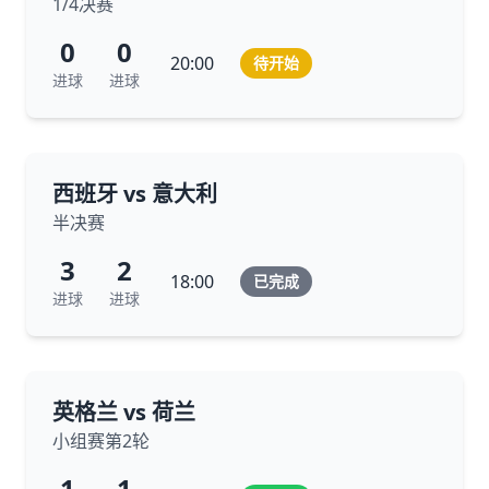
1/4决赛
0
0
20:00
待开始
进球
进球
西班牙 vs 意大利
半决赛
3
2
18:00
已完成
进球
进球
英格兰 vs 荷兰
小组赛第2轮
1
1