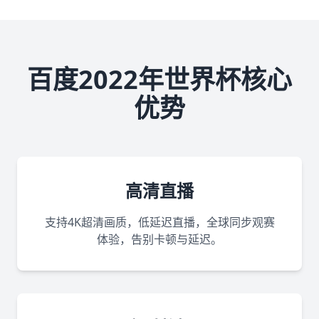
百度2022年世界杯核心
优势
高清直播
支持4K超清画质，低延迟直播，全球同步观赛
体验，告别卡顿与延迟。