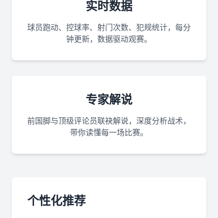
实时数据
球员跑动、控球率、射门次数、犯规统计，每分
钟更新，数据驱动观赛。
专家解说
前国脚与顶级评论员联袂解说，深度分析战术，
带你读懂每一场比赛。
个性化推荐