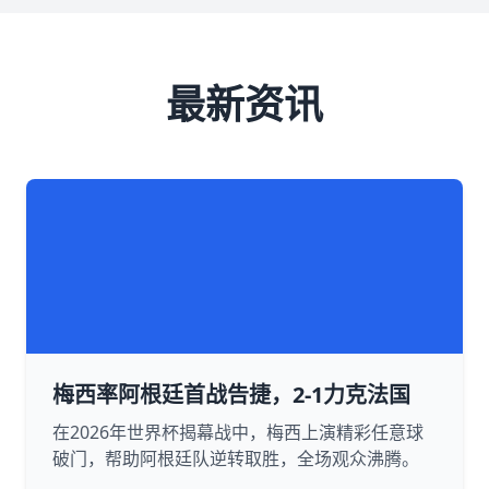
最新资讯
梅西率阿根廷首战告捷，2-1力克法国
在2026年世界杯揭幕战中，梅西上演精彩任意球
破门，帮助阿根廷队逆转取胜，全场观众沸腾。