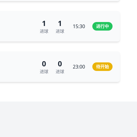
1
1
15:30
进行中
进球
进球
0
0
23:00
待开始
进球
进球