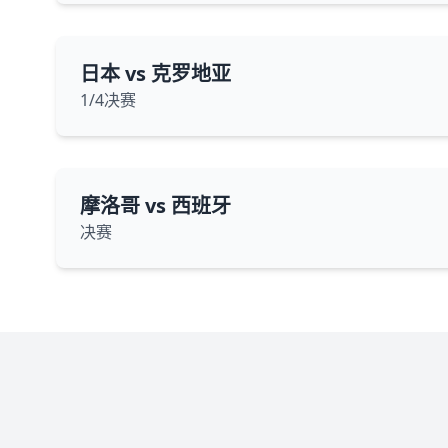
日本 vs 克罗地亚
1/4决赛
摩洛哥 vs 西班牙
决赛