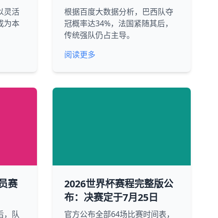
以灵活
根据百度大数据分析，巴西队夺
成为本
冠概率达34%，法国紧随其后，
传统强队仍占主导。
阅读更多
员赛
2026世界杯赛程完整版公
布：决赛定于7月25日
后，队
官方公布全部64场比赛时间表，