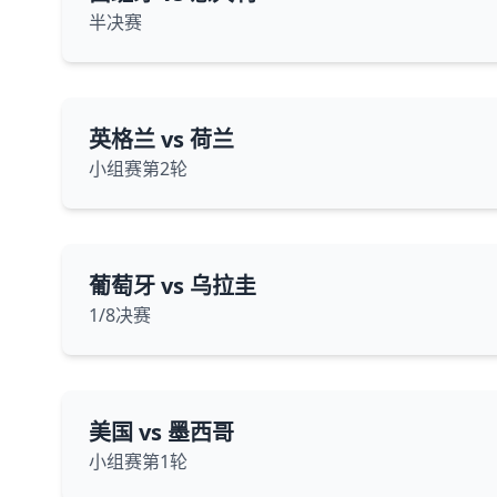
半决赛
英格兰 vs 荷兰
小组赛第2轮
葡萄牙 vs 乌拉圭
1/8决赛
美国 vs 墨西哥
小组赛第1轮