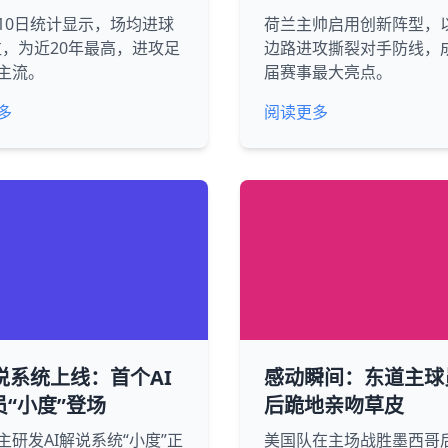
10日统计显示，场均进球
荷兰主帅启用创新阵型，
2粒，为近20年最高，进攻足
边路进攻撕裂对手防线，
主流。
届赛事最大亮点。
多
阅读更多
说系统上线：首个AI
感动瞬间：东道主球
员“小度”登场
后跪地亲吻草皮
主研发AI解说系统“小度”正
美国队在主场战胜墨西哥