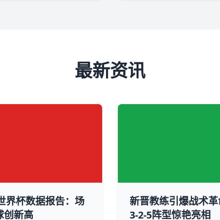
最新资讯
6世界杯数据报告：场
新晋教练引爆战术革
球创新高
3-2-5阵型惊艳亮相