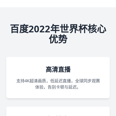
百度2022年世界杯核心
优势
高清直播
支持4K超清画质，低延迟直播，全球同步观赛
体验，告别卡顿与延迟。