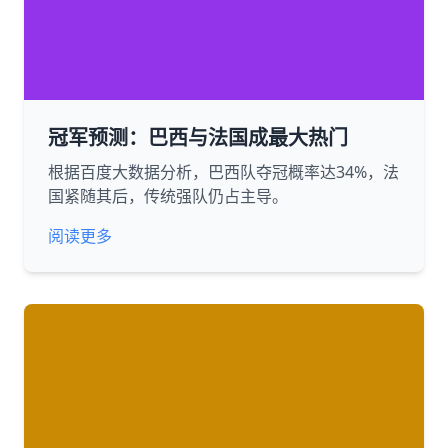
冠军预测：巴西与法国成最大热门
根据百度大数据分析，巴西队夺冠概率达34%，法
国紧随其后，传统强队仍占主导。
阅读更多