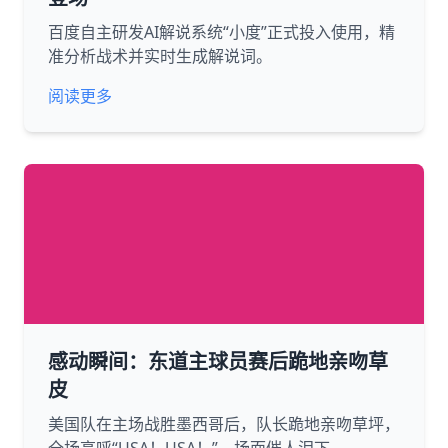
百度自主研发AI解说系统“小度”正式投入使用，精
准分析战术并实时生成解说词。
阅读更多
感动瞬间：东道主球员赛后跪地亲吻草
皮
美国队在主场战胜墨西哥后，队长跪地亲吻草坪，