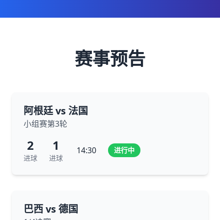
赛事预告
阿根廷 vs 法国
小组赛第3轮
2
1
14:30
进行中
进球
进球
巴西 vs 德国