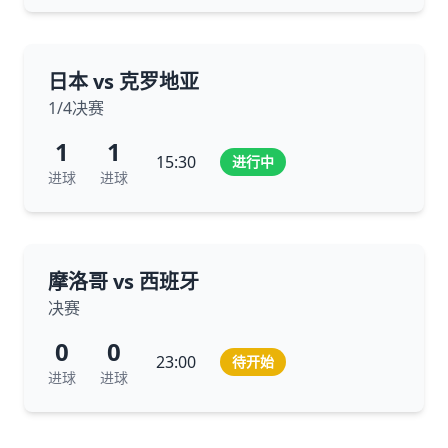
日本 vs 克罗地亚
1/4决赛
1
1
15:30
进行中
进球
进球
摩洛哥 vs 西班牙
决赛
0
0
23:00
待开始
进球
进球