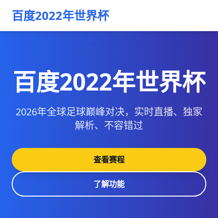
百度2022年世界杯
百度2022年世界杯
2026年全球足球巅峰对决，实时直播、独家
解析、不容错过
查看赛程
了解功能