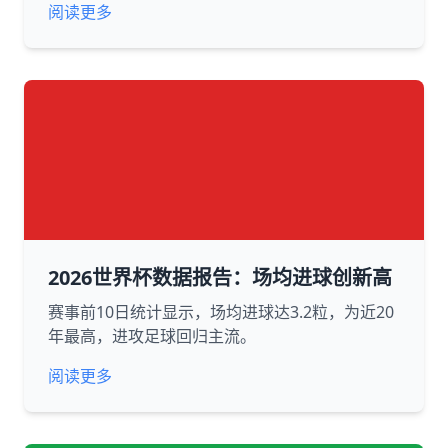
阅读更多
2026世界杯数据报告：场均进球创新高
赛事前10日统计显示，场均进球达3.2粒，为近20
年最高，进攻足球回归主流。
阅读更多