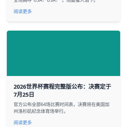
全场高呼“USA！USA！”，场面催人泪下。
阅读更多
2026世界杯赛程完整版公布：决赛定于
7月25日
官方公布全部64场比赛时间表，决赛将在美国加
州洛杉矶纪念体育场举行。
阅读更多