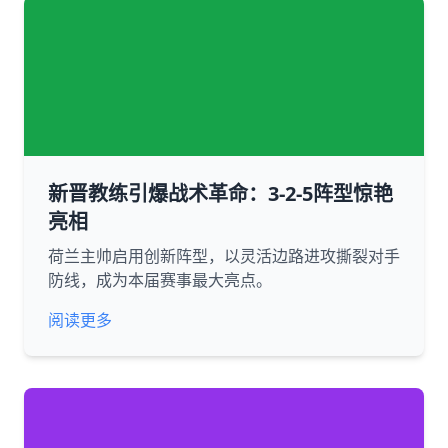
新晋教练引爆战术革命：3-2-5阵型惊艳
亮相
荷兰主帅启用创新阵型，以灵活边路进攻撕裂对手
防线，成为本届赛事最大亮点。
阅读更多