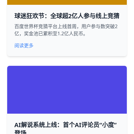
球迷狂欢节：全球超2亿人参与线上竞猜
百度世界杯竞猜平台上线首周，用户参与数突破2
亿，奖金池已累积至1.2亿人民币。
阅读更多
AI解说系统上线：首个AI评论员“小度”
登场