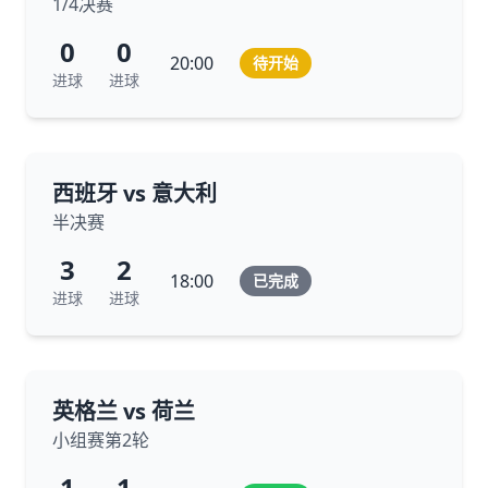
1/4决赛
0
0
20:00
待开始
进球
进球
西班牙 vs 意大利
半决赛
3
2
18:00
已完成
进球
进球
英格兰 vs 荷兰
小组赛第2轮
1
1