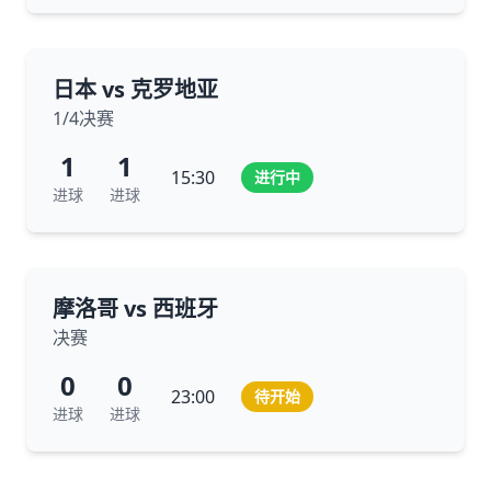
日本 vs 克罗地亚
1/4决赛
1
1
15:30
进行中
进球
进球
摩洛哥 vs 西班牙
决赛
0
0
23:00
待开始
进球
进球