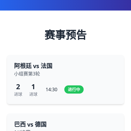
赛事预告
阿根廷 vs 法国
小组赛第3轮
2
1
14:30
进行中
进球
进球
巴西 vs 德国