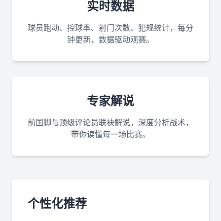
实时数据
球员跑动、控球率、射门次数、犯规统计，每分
钟更新，数据驱动观赛。
专家解说
前国脚与顶级评论员联袂解说，深度分析战术，
带你读懂每一场比赛。
个性化推荐