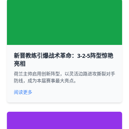
新晋教练引爆战术革命：3-2-5阵型惊艳
亮相
荷兰主帅启用创新阵型，以灵活边路进攻撕裂对手
防线，成为本届赛事最大亮点。
阅读更多