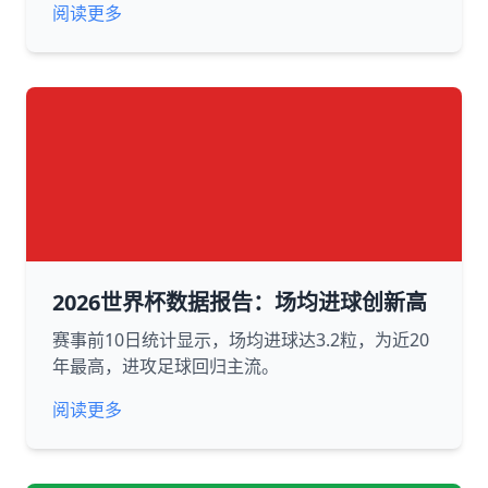
阅读更多
2026世界杯数据报告：场均进球创新高
赛事前10日统计显示，场均进球达3.2粒，为近20
年最高，进攻足球回归主流。
阅读更多