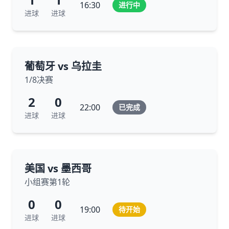
16:30
进行中
进球
进球
葡萄牙 vs 乌拉圭
1/8决赛
2
0
22:00
已完成
进球
进球
美国 vs 墨西哥
小组赛第1轮
0
0
19:00
待开始
进球
进球