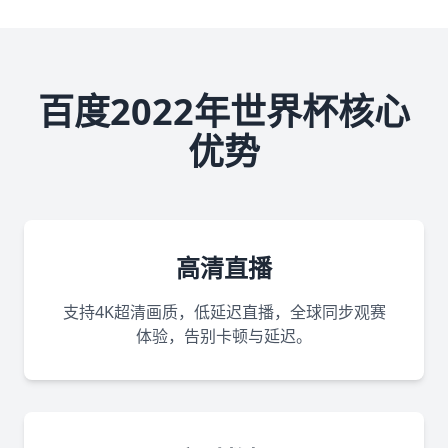
百度2022年世界杯核心
优势
高清直播
支持4K超清画质，低延迟直播，全球同步观赛
体验，告别卡顿与延迟。