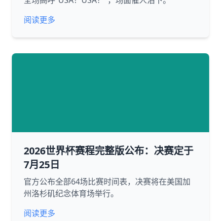
全场高呼“USA！USA！”，场面催人泪下。
阅读更多
2026世界杯赛程完整版公布：决赛定于
7月25日
官方公布全部64场比赛时间表，决赛将在美国加
州洛杉矶纪念体育场举行。
阅读更多