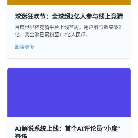
球迷狂欢节：全球超2亿人参与线上竞猜
百度世界杯竞猜平台上线首周，用户参与数突破2
亿，奖金池已累积至1.2亿人民币。
阅读更多
AI解说系统上线：首个AI评论员“小度”
登场