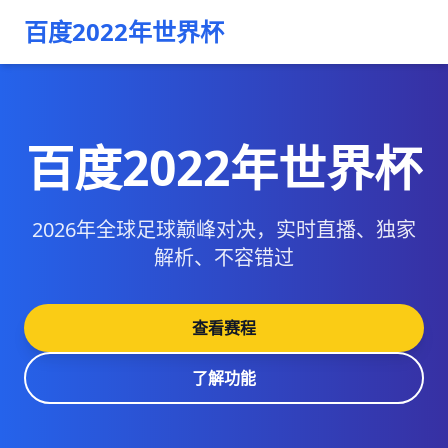
百度2022年世界杯
百度2022年世界杯
2026年全球足球巅峰对决，实时直播、独家
解析、不容错过
查看赛程
了解功能