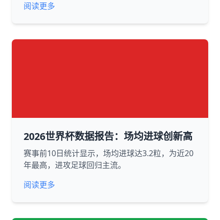
阅读更多
2026世界杯数据报告：场均进球创新高
赛事前10日统计显示，场均进球达3.2粒，为近20
年最高，进攻足球回归主流。
阅读更多