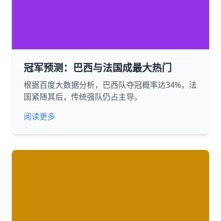
冠军预测：巴西与法国成最大热门
根据百度大数据分析，巴西队夺冠概率达34%，法
国紧随其后，传统强队仍占主导。
阅读更多