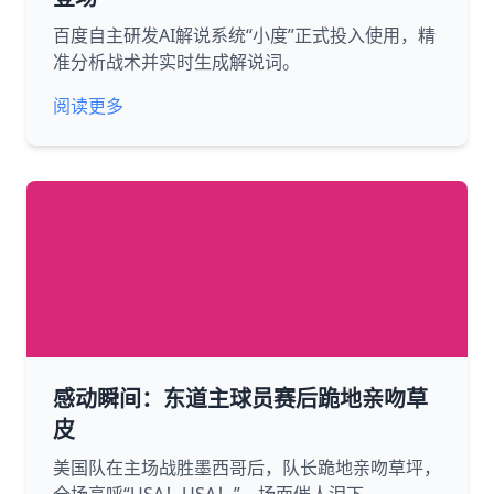
百度自主研发AI解说系统“小度”正式投入使用，精
准分析战术并实时生成解说词。
阅读更多
感动瞬间：东道主球员赛后跪地亲吻草
皮
美国队在主场战胜墨西哥后，队长跪地亲吻草坪，