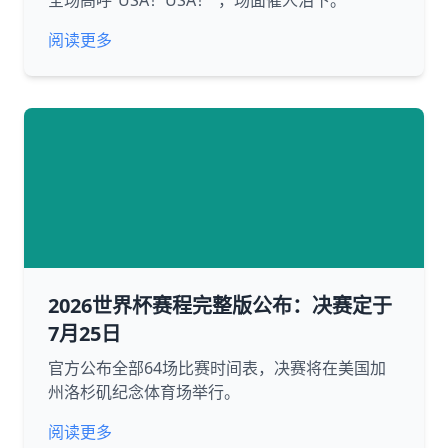
全场高呼“USA！USA！”，场面催人泪下。
阅读更多
2026世界杯赛程完整版公布：决赛定于
7月25日
官方公布全部64场比赛时间表，决赛将在美国加
州洛杉矶纪念体育场举行。
阅读更多