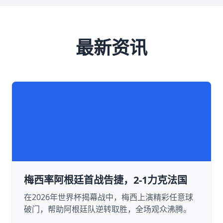
最新资讯
梅西率阿根廷首战告捷，2-1力克法国
在2026年世界杯揭幕战中，梅西上演精彩任意球
破门，帮助阿根廷队逆转取胜，全场观众沸腾。