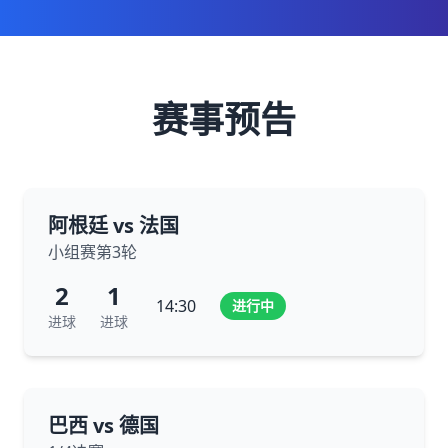
赛事预告
阿根廷 vs 法国
小组赛第3轮
2
1
14:30
进行中
进球
进球
巴西 vs 德国