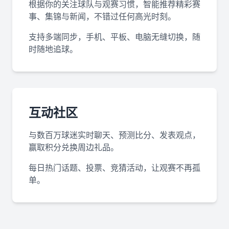
根据你的关注球队与观赛习惯，智能推荐精彩赛
事、集锦与新闻，不错过任何高光时刻。
支持多端同步，手机、平板、电脑无缝切换，随
时随地追球。
互动社区
与数百万球迷实时聊天、预测比分、发表观点，
赢取积分兑换周边礼品。
每日热门话题、投票、竞猜活动，让观赛不再孤
单。