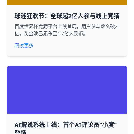
球迷狂欢节：全球超2亿人参与线上竞猜
百度世界杯竞猜平台上线首周，用户参与数突破2
亿，奖金池已累积至1.2亿人民币。
阅读更多
AI解说系统上线：首个AI评论员“小度”
登场