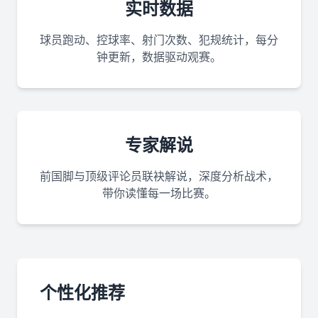
实时数据
球员跑动、控球率、射门次数、犯规统计，每分
钟更新，数据驱动观赛。
专家解说
前国脚与顶级评论员联袂解说，深度分析战术，
带你读懂每一场比赛。
个性化推荐