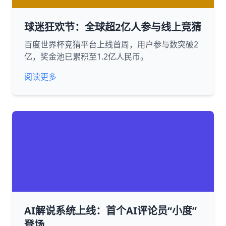
球迷狂欢节：全球超2亿人参与线上竞猜
百度世界杯竞猜平台上线首周，用户参与数突破2
亿，奖金池已累积至1.2亿人民币。
阅读更多
AI解说系统上线：首个AI评论员“小度”
登场