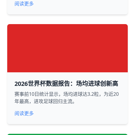
阅读更多
2026世界杯数据报告：场均进球创新高
赛事前10日统计显示，场均进球达3.2粒，为近20
年最高，进攻足球回归主流。
阅读更多