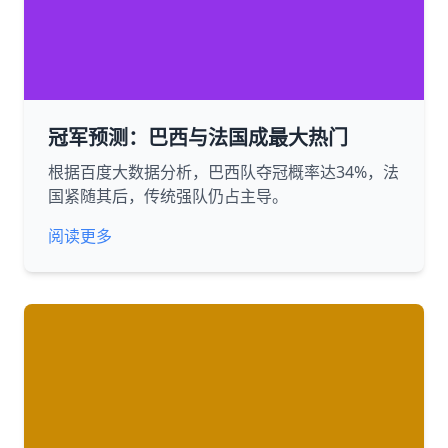
冠军预测：巴西与法国成最大热门
根据百度大数据分析，巴西队夺冠概率达34%，法
国紧随其后，传统强队仍占主导。
阅读更多