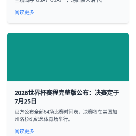
全场高呼“USA！USA！”，场面催人泪下。
阅读更多
2026世界杯赛程完整版公布：决赛定于
7月25日
官方公布全部64场比赛时间表，决赛将在美国加
州洛杉矶纪念体育场举行。
阅读更多