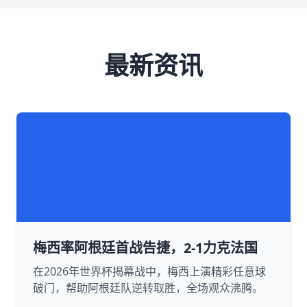
最新资讯
梅西率阿根廷首战告捷，2-1力克法国
在2026年世界杯揭幕战中，梅西上演精彩任意球
破门，帮助阿根廷队逆转取胜，全场观众沸腾。