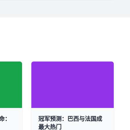
命：
冠军预测：巴西与法国成
最大热门