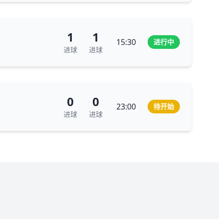
1
1
15:30
进行中
进球
进球
0
0
23:00
待开始
进球
进球