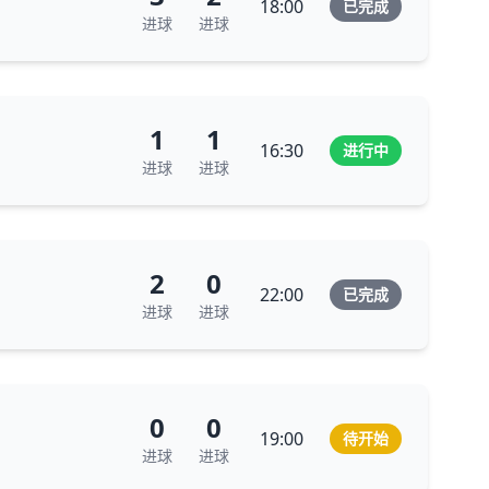
18:00
已完成
进球
进球
1
1
16:30
进行中
进球
进球
2
0
22:00
已完成
进球
进球
0
0
19:00
待开始
进球
进球