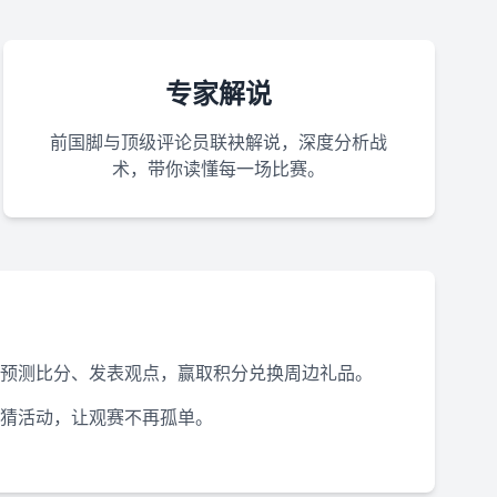
专家解说
前国脚与顶级评论员联袂解说，深度分析战
术，带你读懂每一场比赛。
预测比分、发表观点，赢取积分兑换周边礼品。
猜活动，让观赛不再孤单。