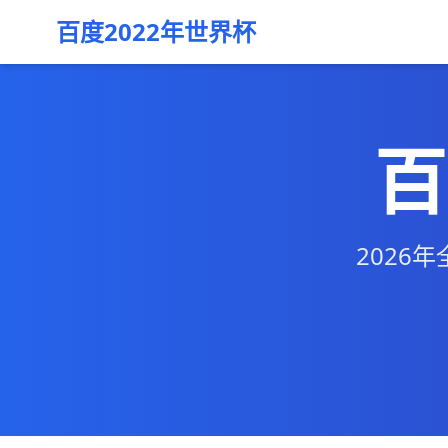
百度2022年世界杯
百
2026