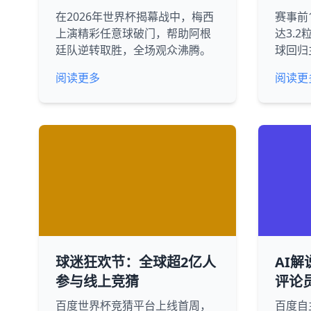
在2026年世界杯揭幕战中，梅西
赛事前
上演精彩任意球破门，帮助阿根
达3.
廷队逆转取胜，全场观众沸腾。
球回归
阅读更多
阅读更
球迷狂欢节：全球超2亿人
AI解
参与线上竞猜
评论
百度世界杯竞猜平台上线首周，
百度自