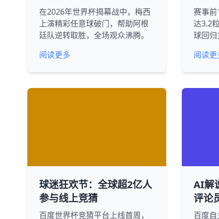
在2026年世界杯揭幕战中，梅西
赛事前
上演精彩任意球破门，帮助阿根
达3.
廷队逆转取胜，全场观众沸腾。
球回归
阅读更多
阅读更
球迷狂欢节：全球超2亿人
AI解
参与线上竞猜
评论
百度世界杯竞猜平台上线首周，
百度自