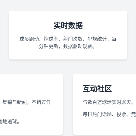
实时数据
球员跑动、控球率、射门次数、犯规统计，每
分钟更新，数据驱动观赛。
互动社区
、集锦与新闻，不错过任
与数百万球迷实时聊天、
每日热门话题、投票、竞
随地追球。