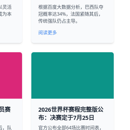
以灵活
根据百度大数据分析，巴西队夺
成为本
冠概率达34%，法国紧随其后，
传统强队仍占主导。
阅读更多
员赛
2026世界杯赛程完整版公
布：决赛定于7月25日
后，队
官方公布全部64场比赛时间表，