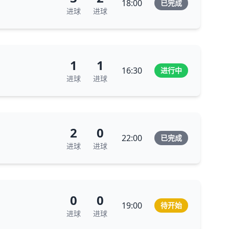
18:00
已完成
进球
进球
1
1
16:30
进行中
进球
进球
2
0
22:00
已完成
进球
进球
0
0
19:00
待开始
进球
进球