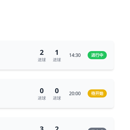
2
1
14:30
进行中
进球
进球
0
0
20:00
待开始
进球
进球
3
2