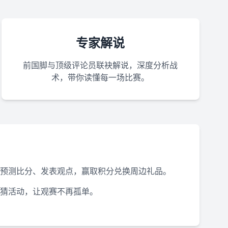
专家解说
前国脚与顶级评论员联袂解说，深度分析战
术，带你读懂每一场比赛。
预测比分、发表观点，赢取积分兑换周边礼品。
猜活动，让观赛不再孤单。