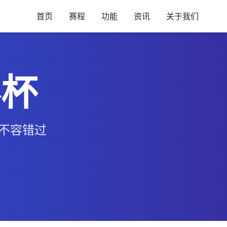
首页
赛程
功能
资讯
关于我们
界杯
、不容错过