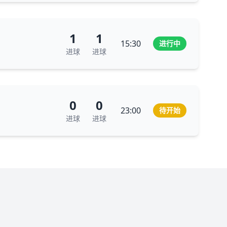
1
1
15:30
进行中
进球
进球
0
0
23:00
待开始
进球
进球