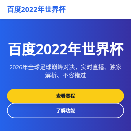
百度2022年世界杯
百度2022年世界杯
2026年全球足球巅峰对决，实时直播、独家
解析、不容错过
查看赛程
了解功能