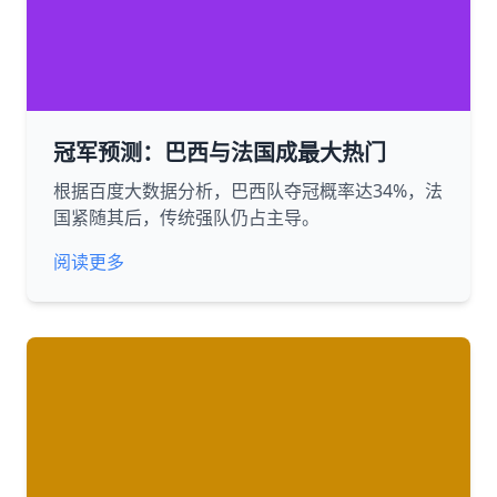
冠军预测：巴西与法国成最大热门
根据百度大数据分析，巴西队夺冠概率达34%，法
国紧随其后，传统强队仍占主导。
阅读更多