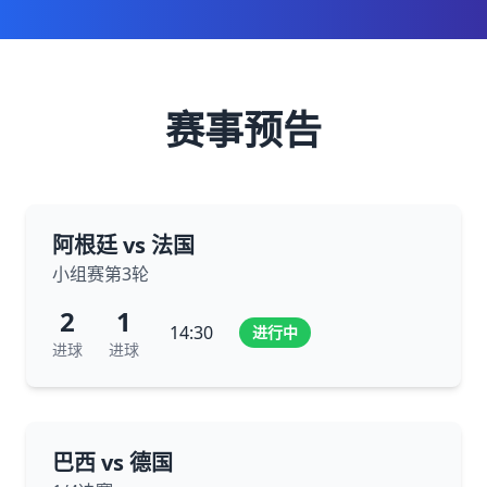
赛事预告
阿根廷 vs 法国
小组赛第3轮
2
1
14:30
进行中
进球
进球
巴西 vs 德国