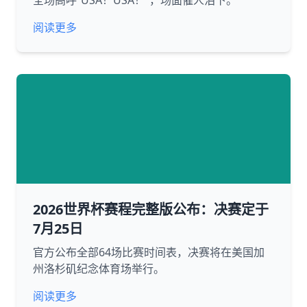
全场高呼“USA！USA！”，场面催人泪下。
阅读更多
2026世界杯赛程完整版公布：决赛定于
7月25日
官方公布全部64场比赛时间表，决赛将在美国加
州洛杉矶纪念体育场举行。
阅读更多