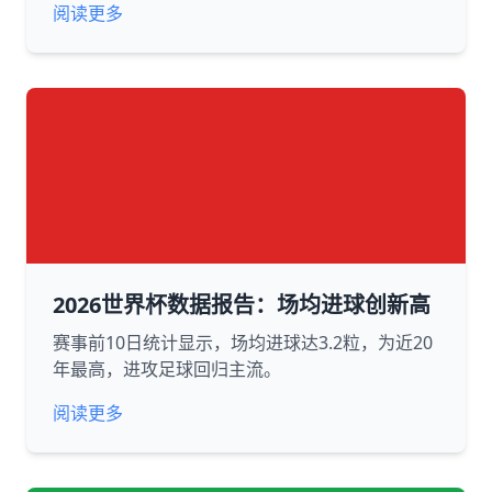
阅读更多
2026世界杯数据报告：场均进球创新高
赛事前10日统计显示，场均进球达3.2粒，为近20
年最高，进攻足球回归主流。
阅读更多