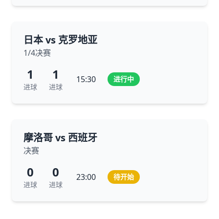
日本 vs 克罗地亚
1/4决赛
1
1
15:30
进行中
进球
进球
摩洛哥 vs 西班牙
决赛
0
0
23:00
待开始
进球
进球