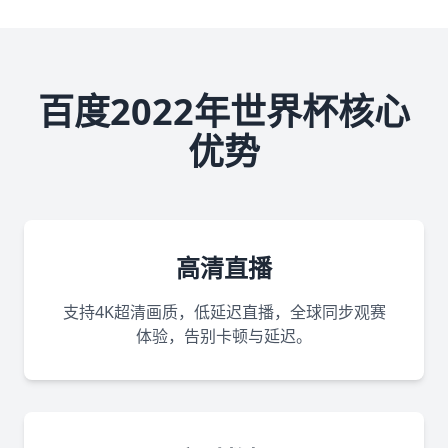
百度2022年世界杯核心
优势
高清直播
支持4K超清画质，低延迟直播，全球同步观赛
体验，告别卡顿与延迟。