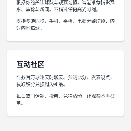
根据你的关注球队与观赛习惯，智能推荐精彩赛
事、集锦与新闻，不错过任何高光时刻。
支持多端同步，手机、平板、电脑无缝切换，随
时随地追球。
互动社区
与数百万球迷实时聊天、预测比分、发表观点，
赢取积分兑换周边礼品。
每日热门话题、投票、竞猜活动，让观赛不再孤
单。