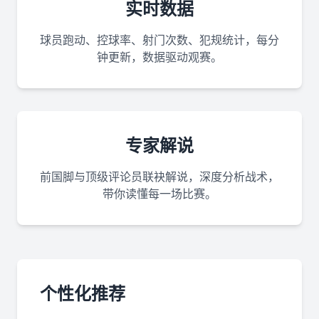
实时数据
球员跑动、控球率、射门次数、犯规统计，每分
钟更新，数据驱动观赛。
专家解说
前国脚与顶级评论员联袂解说，深度分析战术，
带你读懂每一场比赛。
个性化推荐