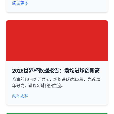
阅读更多
2026世界杯数据报告：场均进球创新高
赛事前10日统计显示，场均进球达3.2粒，为近20
年最高，进攻足球回归主流。
阅读更多