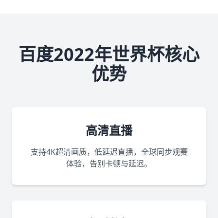
百度2022年世界杯核心
优势
高清直播
支持4K超清画质，低延迟直播，全球同步观赛
体验，告别卡顿与延迟。