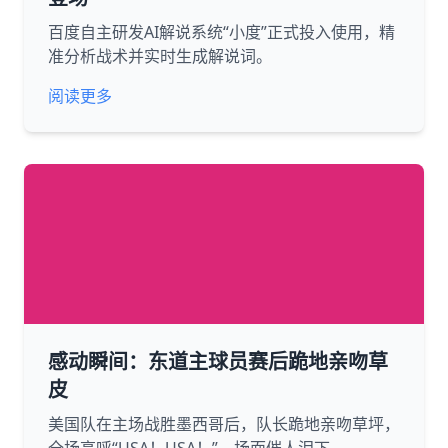
百度自主研发AI解说系统“小度”正式投入使用，精
准分析战术并实时生成解说词。
阅读更多
感动瞬间：东道主球员赛后跪地亲吻草
皮
美国队在主场战胜墨西哥后，队长跪地亲吻草坪，