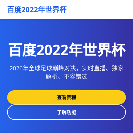
百度2022年世界杯
百度2022年世界杯
2026年全球足球巅峰对决，实时直播、独家
解析、不容错过
查看赛程
了解功能