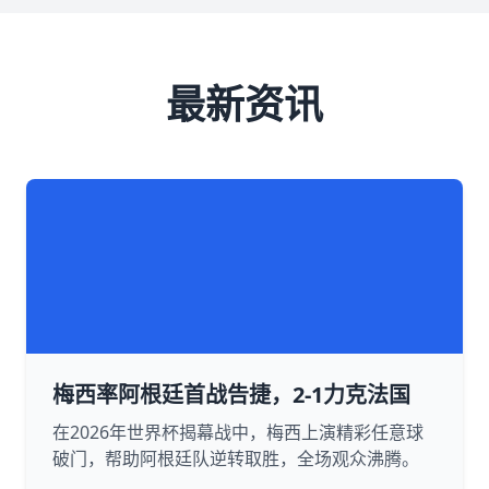
最新资讯
梅西率阿根廷首战告捷，2-1力克法国
在2026年世界杯揭幕战中，梅西上演精彩任意球
破门，帮助阿根廷队逆转取胜，全场观众沸腾。