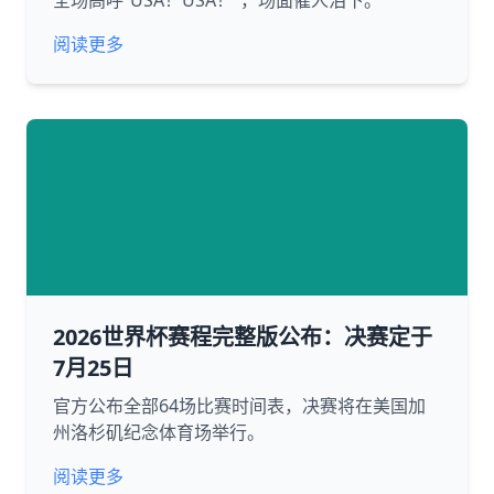
全场高呼“USA！USA！”，场面催人泪下。
阅读更多
2026世界杯赛程完整版公布：决赛定于
7月25日
官方公布全部64场比赛时间表，决赛将在美国加
州洛杉矶纪念体育场举行。
阅读更多