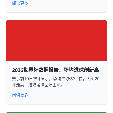
阅读更多
2026世界杯数据报告：场均进球创新高
赛事前10日统计显示，场均进球达3.2粒，为近20
年最高，进攻足球回归主流。
阅读更多