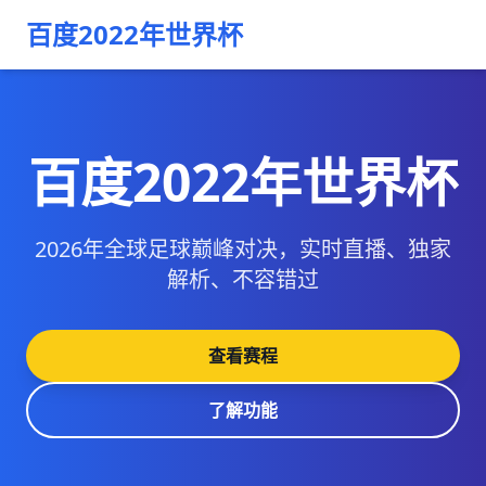
百度2022年世界杯
百度2022年世界杯
2026年全球足球巅峰对决，实时直播、独家
解析、不容错过
查看赛程
了解功能