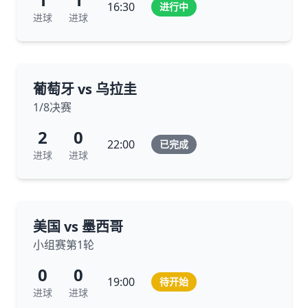
16:30
进行中
进球
进球
葡萄牙 vs 乌拉圭
1/8决赛
2
0
22:00
已完成
进球
进球
美国 vs 墨西哥
小组赛第1轮
0
0
19:00
待开始
进球
进球