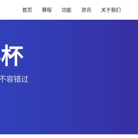
首页
赛程
功能
资讯
关于我们
界杯
、不容错过