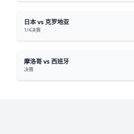
日本 vs 克罗地亚
1/4决赛
摩洛哥 vs 西班牙
决赛