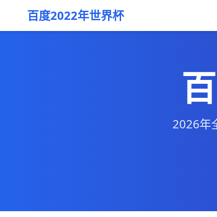
百度2022年世界杯
百
2026