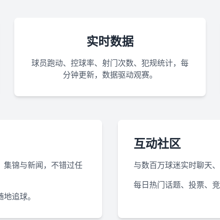
实时数据
球员跑动、控球率、射门次数、犯规统计，每
分钟更新，数据驱动观赛。
互动社区
、集锦与新闻，不错过任
与数百万球迷实时聊天、
每日热门话题、投票、竞
随地追球。