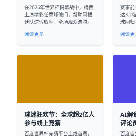
在2026年世界杯揭幕战中，梅西
赛事前
上演精彩任意球破门，帮助阿根
达3.
廷队逆转取胜，全场观众沸腾。
球回归
阅读更多
阅读更
球迷狂欢节：全球超2亿人
AI解
参与线上竞猜
评论
百度世界杯竞猜平台上线首周，
百度自