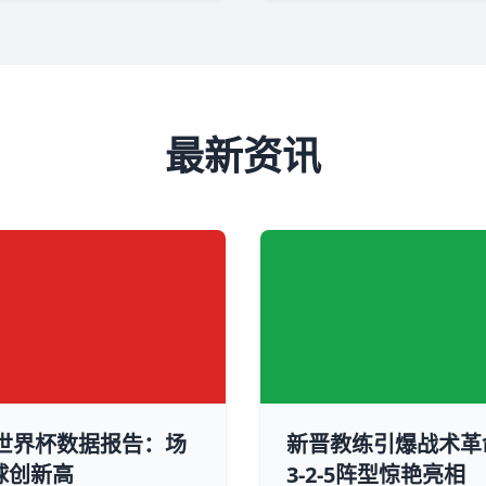
最新资讯
6世界杯数据报告：场
新晋教练引爆战术革
球创新高
3-2-5阵型惊艳亮相