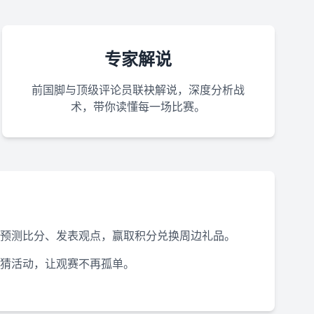
专家解说
前国脚与顶级评论员联袂解说，深度分析战
术，带你读懂每一场比赛。
预测比分、发表观点，赢取积分兑换周边礼品。
猜活动，让观赛不再孤单。