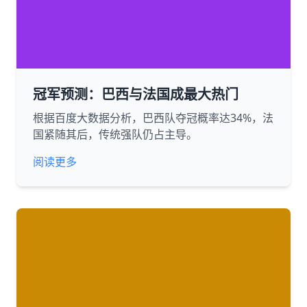
冠军预测：巴西与法国成最大热门
根据百度大数据分析，巴西队夺冠概率达34%，法
国紧随其后，传统强队仍占主导。
阅读更多