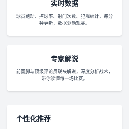
实时数据
球员跑动、控球率、射门次数、犯规统计，每分
钟更新，数据驱动观赛。
专家解说
前国脚与顶级评论员联袂解说，深度分析战术，
带你读懂每一场比赛。
个性化推荐