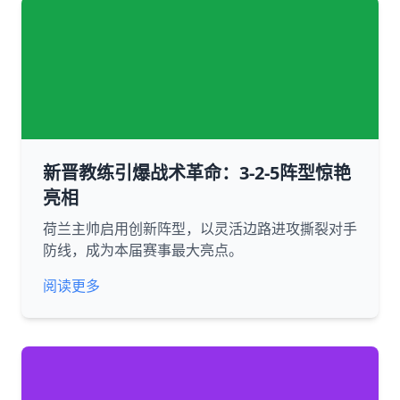
新晋教练引爆战术革命：3-2-5阵型惊艳
亮相
荷兰主帅启用创新阵型，以灵活边路进攻撕裂对手
防线，成为本届赛事最大亮点。
阅读更多