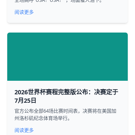
全场高呼“USA！USA！”，场面催人泪下。
阅读更多
2026世界杯赛程完整版公布：决赛定于
7月25日
官方公布全部64场比赛时间表，决赛将在美国加
州洛杉矶纪念体育场举行。
阅读更多