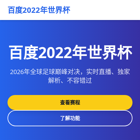
百度2022年世界杯
百度2022年世界杯
2026年全球足球巅峰对决，实时直播、独家
解析、不容错过
查看赛程
了解功能