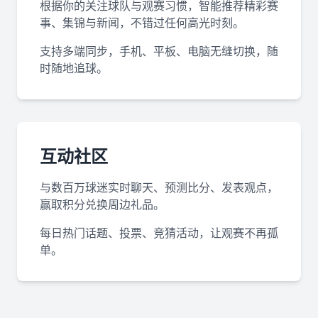
根据你的关注球队与观赛习惯，智能推荐精彩赛
事、集锦与新闻，不错过任何高光时刻。
支持多端同步，手机、平板、电脑无缝切换，随
时随地追球。
互动社区
与数百万球迷实时聊天、预测比分、发表观点，
赢取积分兑换周边礼品。
每日热门话题、投票、竞猜活动，让观赛不再孤
单。