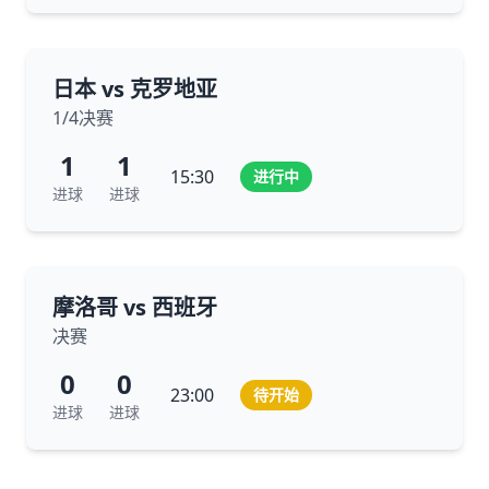
日本 vs 克罗地亚
1/4决赛
1
1
15:30
进行中
进球
进球
摩洛哥 vs 西班牙
决赛
0
0
23:00
待开始
进球
进球