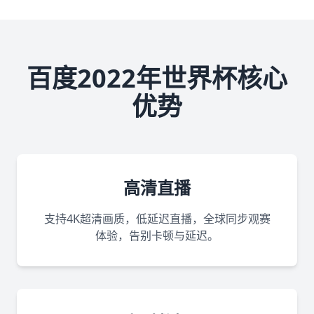
百度2022年世界杯核心
优势
高清直播
支持4K超清画质，低延迟直播，全球同步观赛
体验，告别卡顿与延迟。