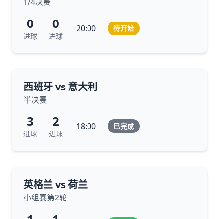
1/4决赛
0
0
20:00
待开始
进球
进球
西班牙 vs 意大利
半决赛
3
2
18:00
已完成
进球
进球
英格兰 vs 荷兰
小组赛第2轮
1
1