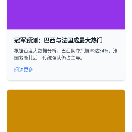
冠军预测：巴西与法国成最大热门
根据百度大数据分析，巴西队夺冠概率达34%，法
国紧随其后，传统强队仍占主导。
阅读更多